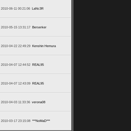
2010-06-11 00:21:06
LaNc3R
2010-05-15 13:31:17
Berserker
2010-04-22 22:49:29
Kenshin Hemura
2010-04-07 12:44:52
REAL95
2010-04-07 12:43:09
REAL95
2010-04-03 11:33:36
verona08
2010-03-17 23:15:08
***NoMaD***