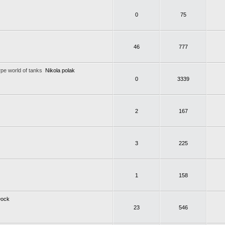
0
75
46
777
ре world of tanks
Nikola polak
0
3339
2
167
3
225
1
158
Dock
23
546