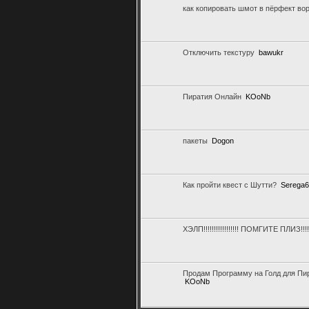
как копировать шмот в пёрфект вор
Отключить текстуру
bawukr
Пиратия Онлайн
KOoNb
пакеты
Dogon
Как пройти квест с Шутти?
Serega
ХЭЛП!!!!!!!!!!!!!!!!! ПОМГИТЕ ПЛИЗ!!!!!!!!
Продам Программу на Голд для Пир
KOoNb