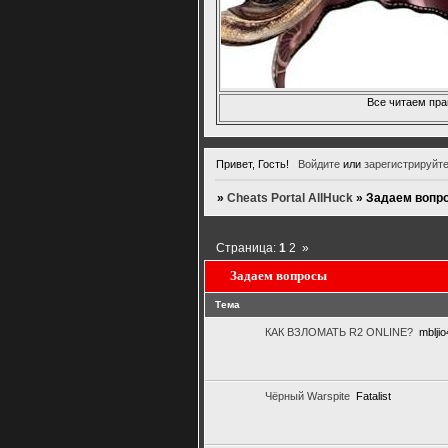
Все читаем пра
Привет, Гость!
Войдите
или
зарегистрируйт
»
Cheats Portal AllHuck
»
Задаем вопр
Страница:
1
2
»
Задаем вопросы
Тема
КАК ВЗЛОМАТЬ R2 ONLINE?
mblji
Чёрный Warspite
Fatalist