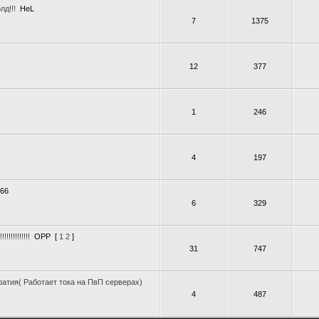
лд!!!
HeL
7
1375
12
377
1
246
4
197
666
6
329
!!!!!!!!!!
OPP
[
1
2
]
31
747
атия( Работает тока на ПвП серверах)
4
487