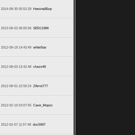
2014-08-30 05:52:29
НиколайБор
2013-06-02 06:00:56
SERJ1986
2012-09-19 14:43:49
white5tar
2012-08-03 13:42:48
chaze48
2012-08-01 22:50:24
Ziferot777
2012-02-19 03:07:55
Саня_Мороз
2012-02-07 11:57:48
doc5997