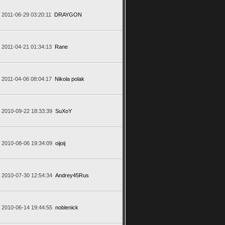
2011-06-29 03:20:11
DRAYGON
2011-04-21 01:34:13
Rane
2011-04-06 08:04:17
Nikola polak
2010-09-22 18:33:39
SuXoY
2010-08-06 19:34:09
oijoij
2010-07-30 12:54:34
Andrey45Rus
2010-06-14 19:44:55
noblenick