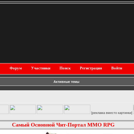
Форум
Участники
Поиск
Регистрация
Войти
Активные темы
[реклама вместо картинки]
Самый Основной Чит-Портал MMO RPG