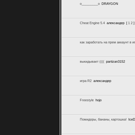
о_________о
DRAYGON
Cheat Engine 5.4
александер
[
1
2
]
как заработать на прем аккаунт в иг
выкидывает ((((
partizan3152
игра R2
александер
Freestyle
hojo
Помидоры, бананы, картошка!
Ice