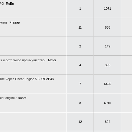
PRO
RuEn
1
1071
унтов
Ктавар
11
838
2
149
rs и остальное преимущество !
Mater
4
395
line через Cheat Engine 5.5
StEeP48
7
6426
eat engine?
sanat
8
6915
12
824