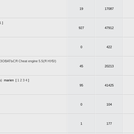
19
17087
1
]
927
47912
0
422
ВАТЬСЯ Cheat engine 5.5(Я НУБ!)
45
20213
а)
marien
[
1
2
3
4
]
95
41425
0
104
1
177