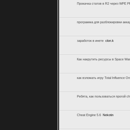
Прокачка статов в R2 через WPE 
программа для разблокировки акка
заработок в инете
clon.k
Как накрутить ресурсы в Space Wa
как взломать игру Total Influence On
Ребята, как пользоваться прогой ch
Cheat Engine 5.6
Nekotin