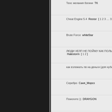
Теос желания богини
ТК
Cheat Engine 5.4
Restor
[
1
2
3
…
3
Brute Force
white5tar
ЛЮДИ ХЕЛП НЕ ПОЙМУ КАК ПОЛЬЗО
Halestorm
[
1
2
]
как взломать пв на деньги (для нуб
Серебро
Саня_Мороз
Помогите ))
DRAYGON