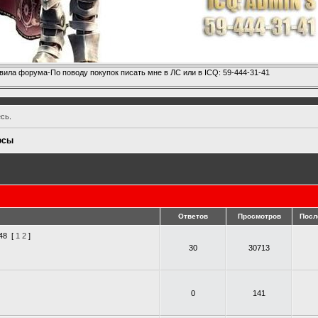
вила форума-По поводу покупок писать мне в ЛС или в ICQ: 59-444-31-41
есь
.
осы
Ответов
Просмотров
Посл
o48
[
1
2
]
30
30713
0
141