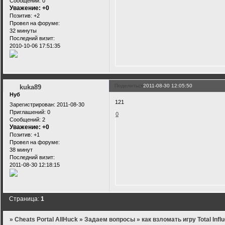
Сообщений:
0
Уважение:
+0
Позитив:
+2
Провел на форуме:
32 минуты
Последний визит:
2010-10-06 17:51:35
Поделиться
2011-08-30 12:05:50
kuka89
Нуб
121
Зарегистрирован
: 2011-08-30
Приглашений:
0
0
Сообщений:
2
Уважение:
+0
Позитив:
+1
Провел на форуме:
38 минут
Последний визит:
2011-08-30 12:18:15
Страница:
1
»
Cheats Portal AllHuck
»
Задаем вопросы
»
как взломать игру Total Infl