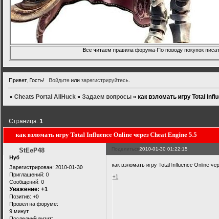
Все читаем правила форума-По поводу покупок писать
Привет, Гость!
Войдите
или
зарегистрируйтесь
.
»
Cheats Portal AllHuck
»
Задаем вопросы
»
как взломать игру Total Infl
Страница:
1
как взломать игру Total Influence Online через Cheat Engine 5.5
Поделиться
2010-01-30 01:22:15
StEeP48
Нуб
как взломать игру Total Influence Online ч
Зарегистрирован
: 2010-01-30
Приглашений:
0
+1
Сообщений:
0
Уважение:
+1
Позитив:
+0
Провел на форуме:
9 минут
Последний визит: