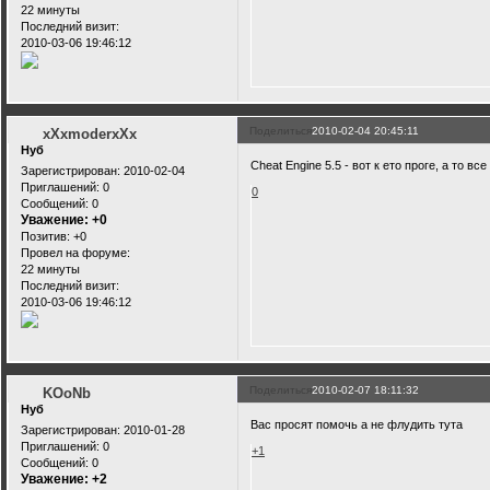
22 минуты
Последний визит:
2010-03-06 19:46:12
Поделиться
2010-02-04 20:45:11
xXxmoderxXx
Нуб
Cheat Engine 5.5 - вот к ето проге, а то вс
Зарегистрирован
: 2010-02-04
Приглашений:
0
0
Сообщений:
0
Уважение:
+0
Позитив:
+0
Провел на форуме:
22 минуты
Последний визит:
2010-03-06 19:46:12
Поделиться
2010-02-07 18:11:32
KOoNb
Нуб
Вас просят помочь а не флудить тута
Зарегистрирован
: 2010-01-28
Приглашений:
0
+1
Сообщений:
0
Уважение:
+2