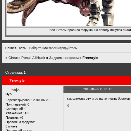
Все читаем правила форума-По поводу покупок писать
Привет, Гость!
Войдите
или
зарегистрируйтесь
.
»
Cheats Portal AllHuck
»
Задаем вопросы
»
Freestyle
Страница:
1
Freestyle
Поделиться
2010-06-25 20:51:16
hojo
Нуб
как сломать эту игру на точность бросков 
Зарегистрирован
: 2010-06-25
Приглашений:
0
0
Сообщений:
0
Уважение:
+0
Позитив:
+0
Провел на форуме:
8 минут
Последний визит: