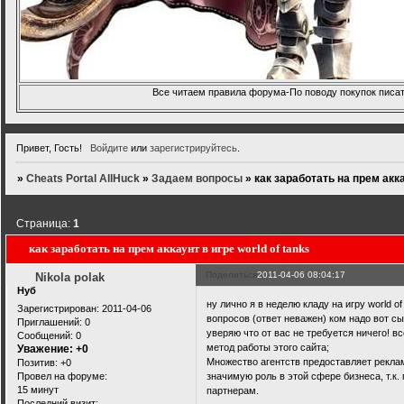
Все читаем правила форума-По поводу покупок писать
Привет, Гость!
Войдите
или
зарегистрируйтесь
.
»
Cheats Portal AllHuck
»
Задаем вопросы
»
как заработать на прем акка
Страница:
1
как заработать на прем аккаунт в игре world of tanks
Поделиться
2011-04-06 08:04:17
Nikola polak
Нуб
ну лично я в неделю кладу на игру world 
Зарегистрирован
: 2011-04-06
вопросов (ответ неважен) ком надо вот с
Приглашений:
0
уверяю что от вас не требуется ничего! в
Сообщений:
0
метод работы этого сайта;
Уважение:
+0
Множество агентств предоставляет рекла
Позитив:
+0
Провел на форуме:
значимую роль в этой сфере бизнеса, т.
15 минут
партнерам.
Последний визит: