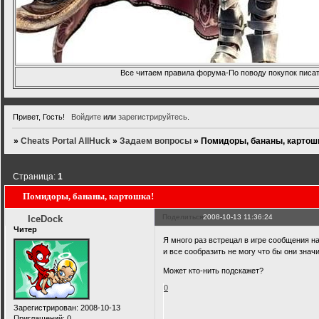
Все читаем правила форума-По поводу покупок писать
Привет, Гость!
Войдите
или
зарегистрируйтесь
.
»
Cheats Portal AllHuck
»
Задаем вопросы
»
Помидоры, бананы, картош
Страница:
1
Помидоры, бананы, картошка!
Поделиться
2008-10-13 11:36:24
IceDock
Читер
Я много раз встрецал в игре сообщения на
и все сообразить не могу что бы они значи
Может кто-нить подскажет?
0
Зарегистрирован
: 2008-10-13
Приглашений:
0