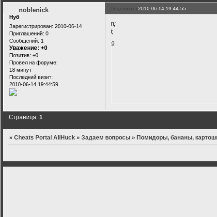
Поделиться
2010-06-14 19:44:55
noblenick
Нуб
l'l;'
Зарегистрирован
: 2010-06-14
l;
Приглашений:
0
Сообщений:
1
0
Уважение:
+0
Позитив:
+0
Провел на форуме:
18 минут
Последний визит:
2010-06-14 19:44:59
Страница:
1
»
Cheats Portal AllHuck
»
Задаем вопросы
»
Помидоры, бананы, картош