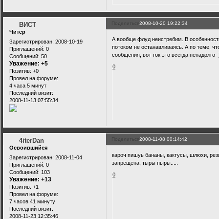
Поделиться
2008-10-20 19:22:34
ВИСТ
Читер
А вообще флуд неистребим. В особенности
Зарегистрирован
: 2008-10-19
потоком не останавливаясь. А по теме, чт
Приглашений:
0
сообщения, вот ток это всегда ненадолго -
Сообщений:
50
Уважение:
+5
0
Позитив:
+0
Провел на форуме:
4 часа 5 минут
Последний визит:
2008-11-13 07:55:34
Поделиться
2008-11-08 00:14:42
4iterDan
Освоившийся
кароч пишуь бананы, кактусы, шлюхи, рези
Зарегистрирован
: 2008-11-04
запрещена, тыры пыры.....
Приглашений:
0
Сообщений:
103
0
Уважение:
+13
Позитив:
+1
Провел на форуме:
7 часов 41 минуту
Последний визит:
2008-11-23 12:35:46