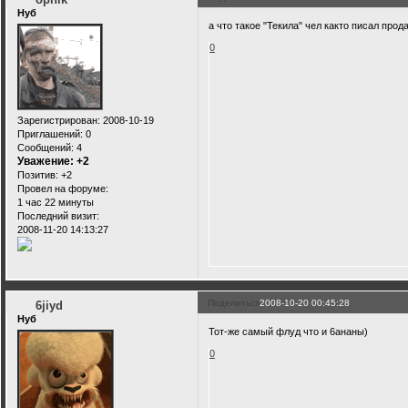
Нуб
а что такое "Текила" чел както писал прод
0
Зарегистрирован
: 2008-10-19
Приглашений:
0
Сообщений:
4
Уважение:
+2
Позитив:
+2
Провел на форуме:
1 час 22 минуты
Последний визит:
2008-11-20 14:13:27
Поделиться
2008-10-20 00:45:28
6jiyd
Нуб
Тот-же самый флуд что и 6ананы)
0