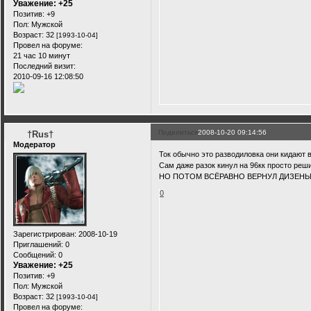
Уважение:
+25
Позитив:
+9
Пол:
Мужской
Возраст:
32
[1993-10-04]
Провел на форуме:
21 час 10 минут
Последний визит:
2010-09-16 12:08:50
Поделиться
2008-10-20 09:14:56
†Rus†
Модератор
Ток обычно это разводиловка они кидают в
Сам даже разок кинул на 96кк просто реши
НО ПОТОМ ВСЁРАВНО ВЕРНУЛ ДИЗЕНЫ)
0
Зарегистрирован
: 2008-10-19
Приглашений:
0
Сообщений:
0
Уважение:
+25
Позитив:
+9
Пол:
Мужской
Возраст:
32
[1993-10-04]
Провел на форуме: