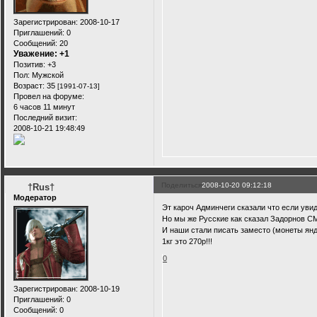
Зарегистрирован
: 2008-10-17
Приглашений:
0
Сообщений:
20
Уважение:
+1
Позитив:
+3
Пол:
Мужской
Возраст:
35
[1991-07-13]
Провел на форуме:
6 часов 11 минут
Последний визит:
2008-10-21 19:48:49
Поделиться
2008-10-20 09:12:18
†Rus†
Модератор
Эт кароч Админчеги сказали что если увид
Но мы же Русские как сказал Задорнов СМ
И наши стали писать заместо (монеты янде
1кг это 270р!!!
0
Зарегистрирован
: 2008-10-19
Приглашений:
0
Сообщений:
0