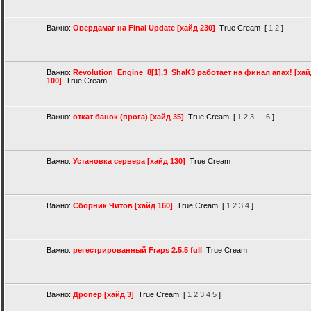
Важно:
Овердамаг на Final Update [хайд 230]
True Cream
[
1
2
]
Важно:
Revolution_Engine_8[1].3_ShaK3 работает на финал апах! [ха
100]
True Cream
Важно:
откат банок (прога) [хайд 35]
True Cream
[
1
2
3
…
6
]
Важно:
Установка сервера [хайд 130]
True Cream
Важно:
Сборник Читов [хайд 160]
True Cream
[
1
2
3
4
]
Важно:
регестрированный Fraps 2.5.5 full
True Cream
Важно:
Дропер [хайд 3]
True Cream
[
1
2
3
4
5
]