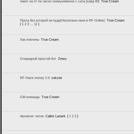
пакет на пт гм чесно скомуниженое с сата [хайд 40]
True Cream
Прога без которой ни куда(Несколько окон в RF-Online)
True Cream
[
1
2
3
…
11
]
Хак платины
True Cream
Очередной простой бот
Zmeu
RF-Hack money 2.0
zekzek
GM команды
True Cream
Архивчег читов
Calinz Lanark
[
1
2
3
]