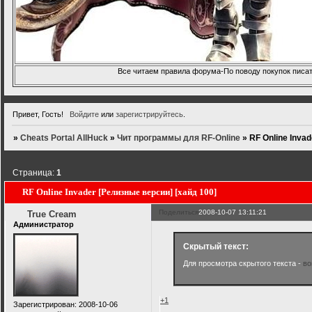
Все читаем правила форума-По поводу покупок писать
Привет, Гость!
Войдите
или
зарегистрируйтесь
.
»
Cheats Portal AllHuck
»
Чит программы для RF-Online
»
RF Online Inva
Страница:
1
RF Online Invader [Релизные версии] [хайд 100]
Поделиться
2008-10-07 13:11:21
True Cream
Администратор
Скрытый текст:
Для просмотра скрытого текста -
во
+1
Зарегистрирован
: 2008-10-06