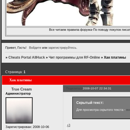
Все читаем правила форума-По поводу покупок писать
Привет, Гость!
Войдите
или
зарегистрируйтесь
.
»
Cheats Portal AllHuck
»
Чит программы для RF-Online
»
Хак платины
Страница:
1
Хак платины
Поделиться
2008-10-07 22:34:31
True Cream
Администратор
Скрытый текст:
Для просмотра скрытого текста -
во
+3
Зарегистрирован
: 2008-10-06