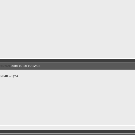
елиться
2008-10-18 19:12:03
ссная штука