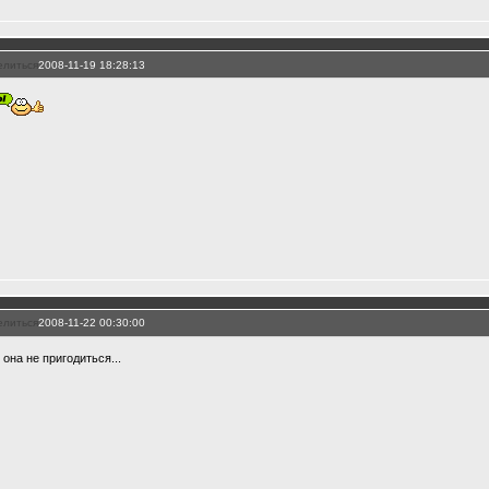
елиться
2008-11-19 18:28:13
елиться
2008-11-22 00:30:00
 она не пригодиться...