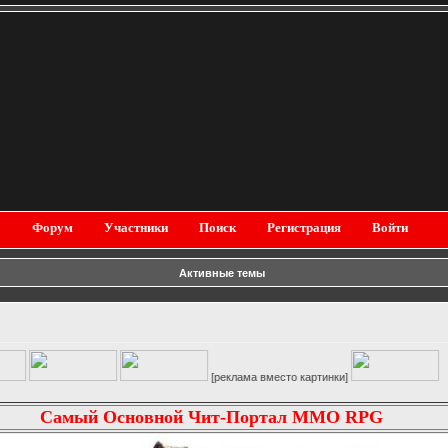
Форум
Участники
Поиск
Регистрация
Войти
Активные темы
[реклама вместо картинки]
Самый Основной Чит-Портал MMO RPG