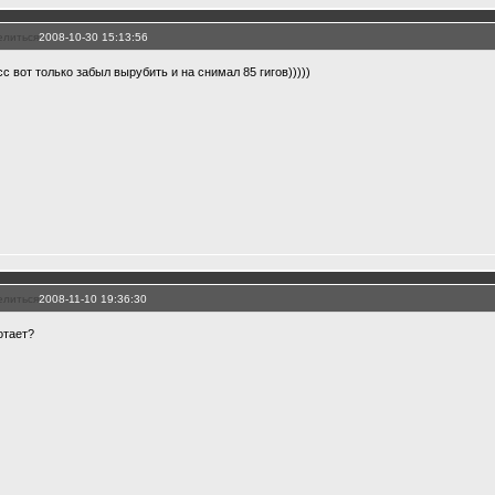
елиться
2008-10-30 15:13:56
сс вот только забыл вырубить и на снимал 85 гигов)))))
елиться
2008-11-10 19:36:30
отает?