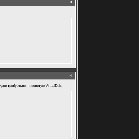
3
4
део требуеться, посоветую VirtualDub.