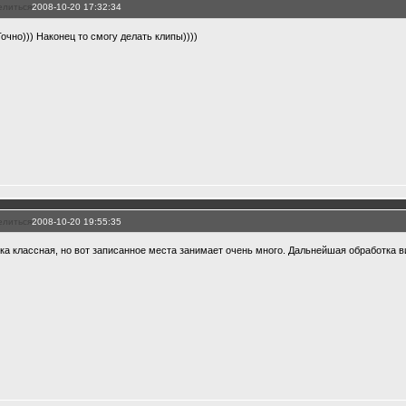
елиться
2008-10-20 17:32:34
Точно))) Наконец то смогу делать клипы))))
елиться
2008-10-20 19:55:35
ка классная, но вот записанное места занимает очень много. Дальнейшая обработка ви