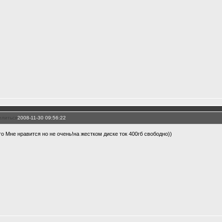
елиться
2008-11-30 09:56:22
то Мне нравится но не очень!на жестком диске ток 400гб свободно))