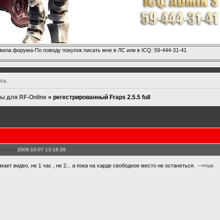
вила форума-По поводу покупок писать мне в ЛС или в ICQ: 59-444-31-41
есь
.
ы для RF-Online
»
регестрированный Fraps 2.5.5 full
елиться
2008-10-07 13:18:39
ает видео, не 1 час , не 2... а пока на харде свободное место не останеться. -->
тык