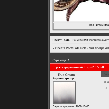
Все читаем пра
Привет, Гость!
Войдите
или
зарегистрируйт
»
Cheats Portal AllHuck
»
Чит программ
Страница:
1
регестрированный Fraps 2.5.5 full
Под
True Cream
Администратор
Сним
+3
Зарегистрирован
: 2008-10-06