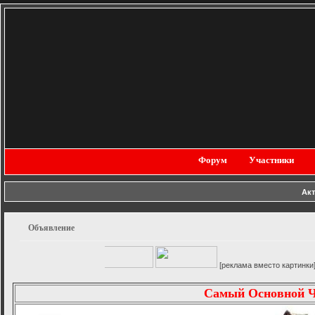
Форум
Участники
Ак
Объявление
[реклама вместо картинки]
Самый Основной 