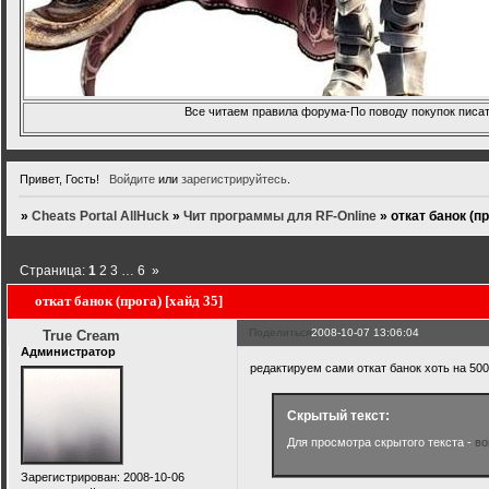
Все читаем правила форума-По поводу покупок писать
Привет, Гость!
Войдите
или
зарегистрируйтесь
.
»
Cheats Portal AllHuck
»
Чит программы для RF-Online
»
откат банок (пр
Страница:
1
2
3
…
6
»
откат банок (прога) [хайд 35]
Поделиться
2008-10-07 13:06:04
True Cream
Администратор
редактируем сами откат банок хоть на 50
Скрытый текст:
Для просмотра скрытого текста -
во
Зарегистрирован
: 2008-10-06