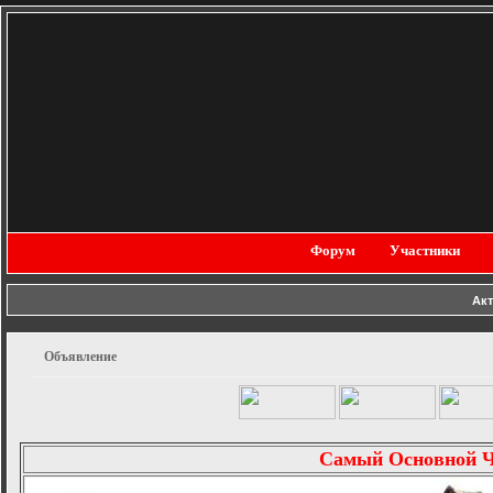
Форум
Участники
Ак
Объявление
Самый Основной 