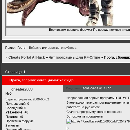
Все читаем правила форума-По поводу покупок писать
Привет, Гость!
Войдите
или
зарегистрируйтесь
.
»
Cheats Portal AllHuck
»
Чит программы для RF-Online
»
Прога, сборник
Страница:
1
Прога, сборник читов. дамаг хак и др.
Поделиться
2009-06-02 01:41:55
cheater2009
Нуб
Исправленная версия программы RF WTF 
Зарегистрирован
: 2009-06-02
В нее входят все распространенные читы 
Приглашений:
0
работает на рус оффе
Сообщений:
0
Скачать программу можно по
ссылке
Уважение:
+0
Вот скрин из программы:
Позитив:
+0
Провел на форуме:
2 минуты
0
Последний визит: