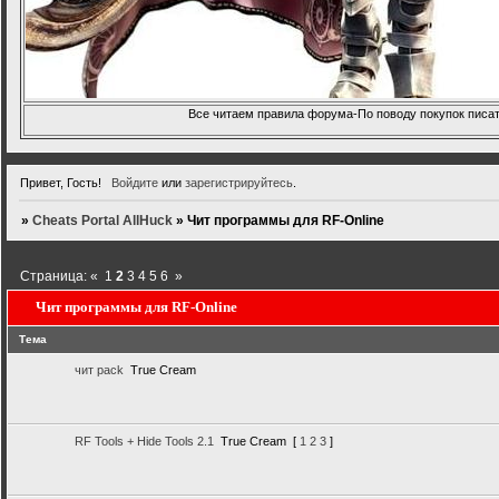
Все читаем правила форума-По поводу покупок писать
Привет, Гость!
Войдите
или
зарегистрируйтесь
.
»
Cheats Portal AllHuck
»
Чит программы для RF-Online
Страница:
«
1
2
3
4
5
6
»
Чит программы для RF-Online
Тема
чит pack
True Cream
RF Tools + Hide Tools 2.1
True Cream
[
1
2
3
]