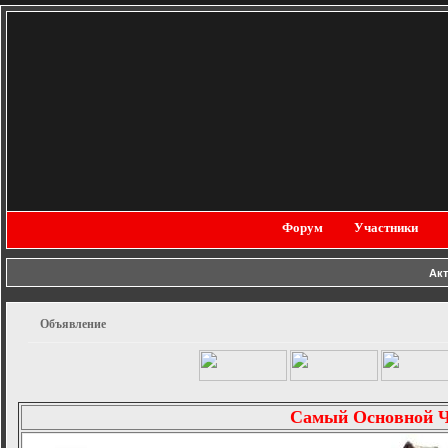
Форум
Участники
Ак
Объявление
Самый Основной 