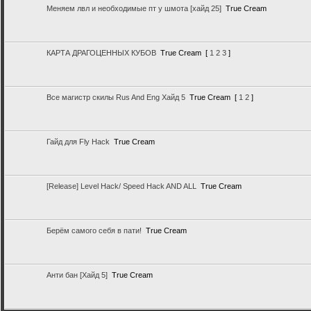
Меняем лвл и необходимые пт у шмота [хайд 25]
True Cream
КАРТА ДРАГОЦЕННЫХ КУБОВ
True Cream
[
1
2
3
]
Все магистр скилы Rus And Eng Хайд 5
True Cream
[
1
2
]
Гайд для Fly Hack
True Cream
[Release] Level Hack/ Speed Hack AND ALL
True Cream
Берём самого себя в пати!
True Cream
Анти бан [Хайд 5]
True Cream