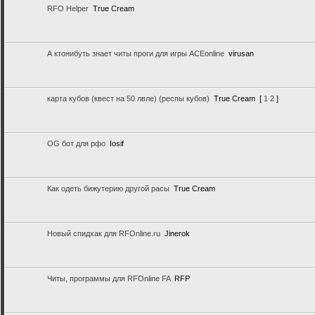
RFO Helper
True Cream
А ктонибуть знает читы проги для игры ACEonline
virusan
карта кубов (квест на 50 лвле) (респы кубов)
True Cream
[
1
2
]
OG бот для рфо
Iosif
Как одеть бижутерию другой расы
True Cream
Новый спидхак для RFOnline.ru
Jinerok
Читы, программы для RFOnline FA
RFP