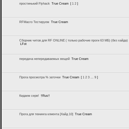
простинький Flyhack
True Cream
[
1
2
]
RFMacro Тестируем
True Cream
Сборник читов для RF ONLINE ( только рабочие проги 63 МБ) (без хайда)
LFot
передача непередаваемых вещей
True Cream
Прога просмотра % заточки
True Cream
[
1
2
3
…
9
]
Кидаем серв!
†Rus†
Прога для тюнинга клиента [Хайд 10]
True Cream