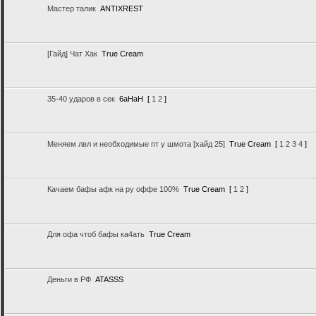
Мастер талик
ANTIXREST
[Гайд] Чат Хак
True Cream
35-40 ударов в сек
6аНаН
[
1
2
]
Меняем лвл и необходимые пт у шмота [хайд 25]
True Cream
[
1
2
3
4
]
Качаем бафы афк на ру оффе 100%
True Cream
[
1
2
]
Для офа чтоб бафы ка4ать
True Cream
Деньги в РФ
ATASSS