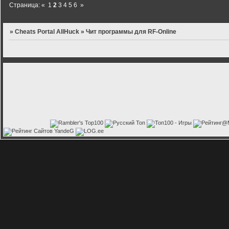
Страница:
«
1
2
3
4
5
6
»
»
Cheats Portal AllHuck
»
Чит программы для RF-Online