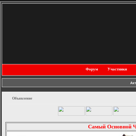
Форум
Участники
Ак
Объявление
Самый Основной 