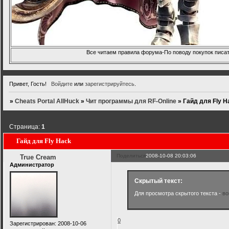
Все читаем правила форума-По поводу покупок писать
Привет, Гость!
Войдите
или
зарегистрируйтесь
.
»
Cheats Portal AllHuck
»
Чит программы для RF-Online
»
Гайд для Fly H
Страница:
1
Гайд для Fly Hack
Поделиться
2008-10-08 20:03:06
True Cream
Администратор
Скрытый текст:
Для просмотра скрытого текста -
во
0
Зарегистрирован
: 2008-10-06