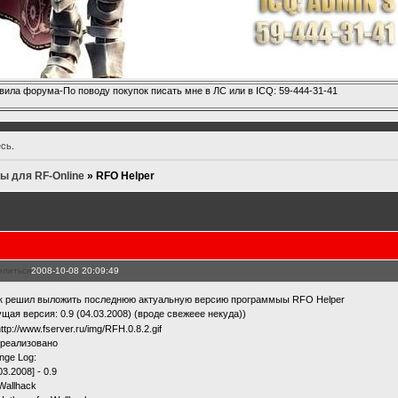
вила форума-По поводу покупок писать мне в ЛС или в ICQ: 59-444-31-41
есь
.
ы для RF-Online
»
RFO Helper
елиться
2008-10-08 20:09:49
к решил выложить последнюю актуальную версию программыы RFO Helper
ущая версия: 0.9 (04.03.2008) (вроде свежеее некуда))
 реализовано
nge Log:
03.2008] - 0.9
allhack