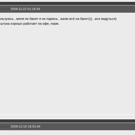
елиться
2008-11-22 01:18:39
льзуюсь...меня не банят я не парюсь...валю всё на баги=)))...все видуться)
 штука хорошо работает на офе, норм.
елиться
2008-12-16 18:03:46