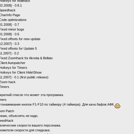
otkeys for Wallhack
02.2008] - 0.8.1
peedhack
harInfo Page
ode optimizations
01.2008] - 0.7
ixed minor bugs
01.2008] - 0.6
xed offsets for new update
12.2007] - 0.3
xed offsets for Update 5
11.2007] - 0.2
xed Zoomhack for Akretia & Bellato
lient Autopatcher
otkeys for Timers
otkeys for Client Hide\Show
11.2007] - 0.1 (first public release)
oom hack
imers
 краткий список что может эта программа
imers
онажимание кнопок F1-F10 по таймеру (4 таймера). Для кача бафов АФК
oom Patch
аю, объяснять не надо.
peedHack
личесние скорости вашего персонажа.
жители скорости для спидхака: