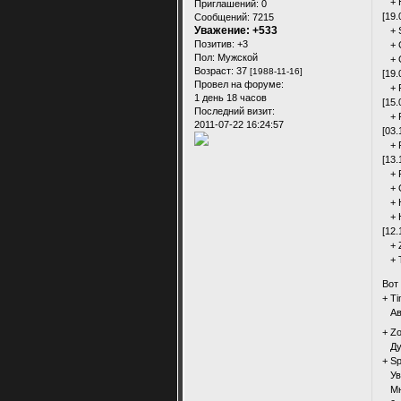
+ H
Приглашений:
0
[19.
Сообщений:
7215
Уважение:
+533
+ S
Позитив:
+3
+ C
Пол:
Мужской
+ C
Возраст:
37
[1988-11-16]
[19.
Провел на форуме:
+ F
1 день 18 часов
[15.
Последний визит:
+ Fi
2011-07-22 16:24:57
[03.
+ Fi
[13.
+ Fi
+ C
+ H
+ H
[12.
+ Z
+ T
Вот
+ T
Авт
+ Z
Дум
+ S
Уве
Мно