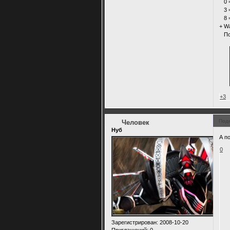
0 =
3 =
8 =
+ W
Поз
+3
Под
Человек
Нуб
А п
0
Зарегистрирован
: 2008-10-20
Приглашений:
0