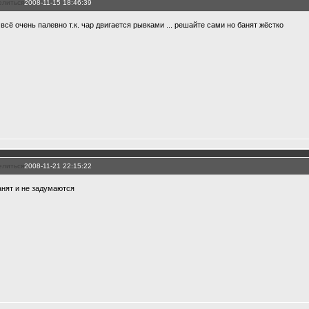
елиться
2008-11-15 18:46:39
 всё очень палевно т.к. чар двигается рывками ... решайте сами но банят жёстко
елиться
2008-11-21 22:15:22
анят и не задумаются