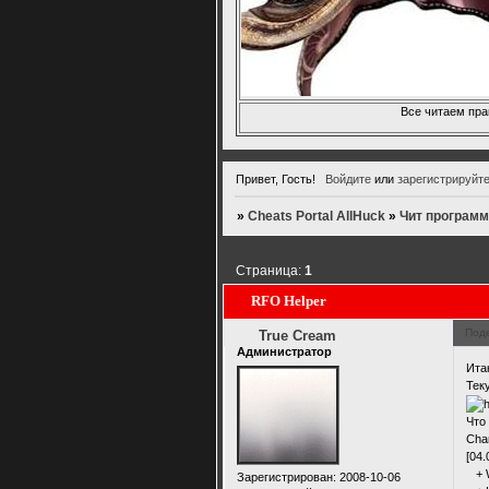
Все читаем пра
Привет, Гость!
Войдите
или
зарегистрируйт
»
Cheats Portal AllHuck
»
Чит программ
Страница:
1
RFO Helper
Под
True Cream
Администратор
Ита
Тек
Что
Cha
[04.
+ W
Зарегистрирован
: 2008-10-06