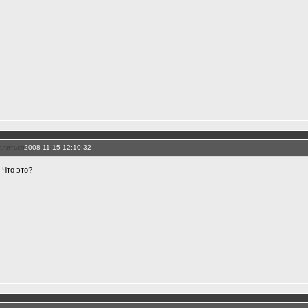
елиться
2008-11-15 12:10:32
 Что это?