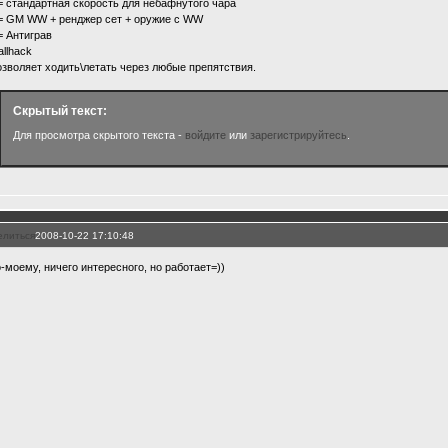
 стандартная скорость для небафнутого чара
 GM WW + ренджер сет + оружие с WW
 Антиграв
allhack
воляет ходить\летать через любые препятствия.
Скрытый текст:
Для просмотра скрытого текста -
войдите
или
зарегистрируйтесь
.
елиться
2008-10-22 17:10:48
о-моему, ничего интересного, но работает=))