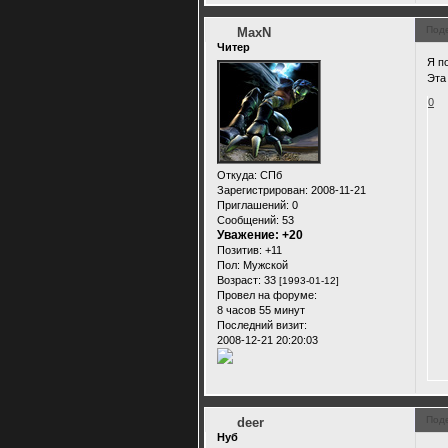
Под
MaxN
Читер
Я по
Эта
0
Откуда:
СПб
Зарегистрирован
: 2008-11-21
Приглашений:
0
Сообщений:
53
Уважение:
+20
Позитив:
+11
Пол:
Мужской
Возраст:
33
[1993-01-12]
Провел на форуме:
8 часов 55 минут
Последний визит:
2008-12-21 20:20:03
Под
deer
Нуб