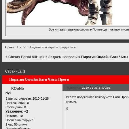
Все читаем правила форума-По поводу покупок писать
Привет, Гость!
Войдите
или
зарегистрируйтесь
.
»
Cheats Portal AllHuck
»
Задаем вопросы
»
Пиратия Онлайн Баги Читы
Страница:
1
Пиратия Онлайн Баги Читы Проги
Поделиться
2010-01-31 17:09:51
KOoNb
Нуб
Ребята подскажите пожалуйста Баги Проги
Зарегистрирован
: 2010-01-28
плюсик
Приглашений:
0
Сообщений:
0
0
Уважение:
+2
Позитив:
+0
Провел на форуме:
1 час 56 минут
Последний визит: