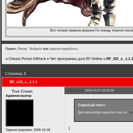
Все читаем правила форума-По поводу покупок писать
Привет, Гость!
Войдите
или
зарегистрируйтесь
.
»
Cheats Portal AllHuck
»
Чит программы для RF-Online
»
RF_GO_v._1.1.
Страница:
1
RF_GO_v._1.1.1
Поделиться
2008-10-07 22:35:09
True Cream
Администратор
Скрытый текст:
Для просмотра скрытого текста -
во
0
Зарегистрирован
: 2008-10-06