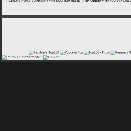
»
Cheats Portal AllHuck
»
Чит программы для RF-Online
»
RF tools [хайд 