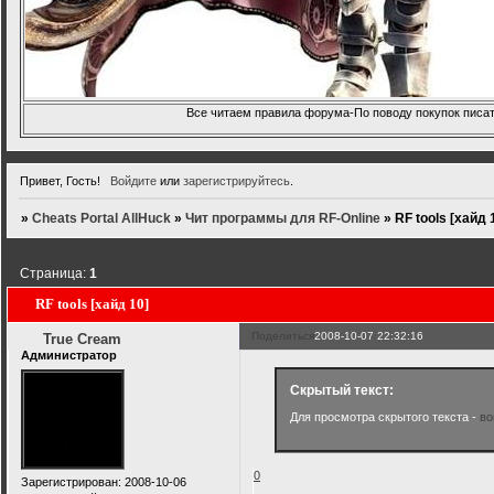
Все читаем правила форума-По поводу покупок писать
Привет, Гость!
Войдите
или
зарегистрируйтесь
.
»
Cheats Portal AllHuck
»
Чит программы для RF-Online
»
RF tools [хайд 
Страница:
1
RF tools [хайд 10]
Поделиться
2008-10-07 22:32:16
True Cream
Администратор
Скрытый текст:
Для просмотра скрытого текста -
во
0
Зарегистрирован
: 2008-10-06