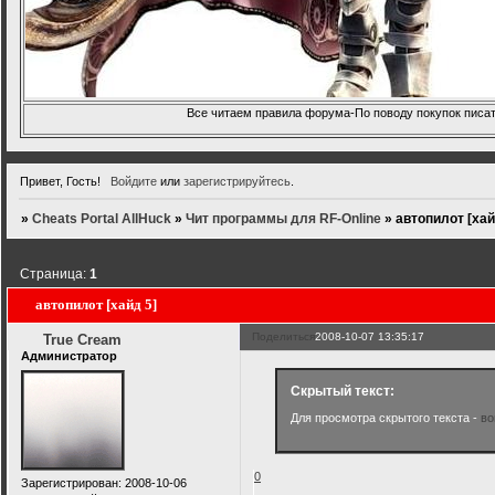
Все читаем правила форума-По поводу покупок писать
Привет, Гость!
Войдите
или
зарегистрируйтесь
.
»
Cheats Portal AllHuck
»
Чит программы для RF-Online
»
автопилот [хай
Страница:
1
автопилот [хайд 5]
Поделиться
2008-10-07 13:35:17
True Cream
Администратор
Скрытый текст:
Для просмотра скрытого текста -
во
0
Зарегистрирован
: 2008-10-06