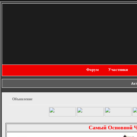
Форум
Участники
Ак
Объявление
Самый Основной 