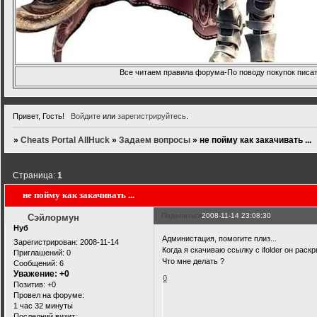
Все читаем правила форума-По поводу покупок писать
Привет, Гость!
Войдите
или
зарегистрируйтесь
.
»
Cheats Portal AllHuck
»
Задаем вопросы
»
не пойму как закачивать ...
Страница:
1
не пойму как закачивать ...
Поделиться
2008-11-14 23:08:30
Сэйлормун
Нуб
Администация, помогите плиз...
Зарегистрирован
: 2008-11-14
Когда я скачиваю ссылку с ifolder он раск
Приглашений:
0
Что мне делать ?
Сообщений:
6
Уважение:
+0
0
Позитив:
+0
Провел на форуме:
1 час 32 минуты
Последний визит: