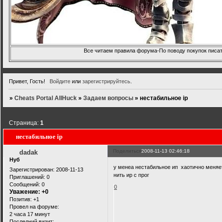
Все читаем правила форума-По поводу покупок писать
Привет, Гость!
Войдите
или
зарегистрируйтесь
.
»
Cheats Portal AllHuck
»
Задаем вопросы
»
нестабильное ip
Страница:
1
нестабильное ip
Поделиться
2008-11-13 02:46:18
dadak
Нуб
у менеа нестабильное ип хаотично меняет
Зарегистрирован
: 2008-11-13
нить ир с прог
Приглашений:
0
Сообщений:
0
0
Уважение:
+0
Позитив:
+1
Провел на форуме:
2 часа 17 минут
Последний визит: