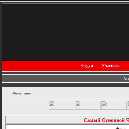
Форум
Участники
Ак
Объявление
Самый Основной 