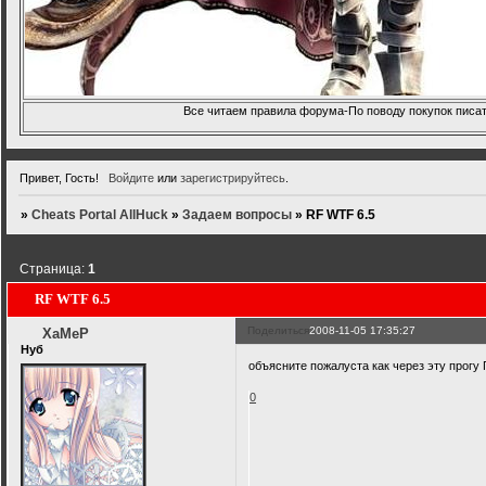
Все читаем правила форума-По поводу покупок писать
Привет, Гость!
Войдите
или
зарегистрируйтесь
.
»
Cheats Portal AllHuck
»
Задаем вопросы
»
RF WTF 6.5
Страница:
1
RF WTF 6.5
Поделиться
2008-11-05 17:35:27
ХаМеР
Нуб
объясните пожалуста как через эту прог
0