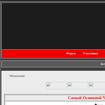
Форум
Участники
Ак
Объявление
Самый Основной 