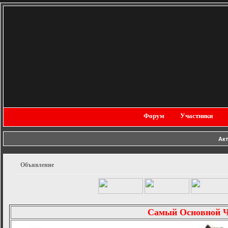
Форум
Участники
Ак
Объявление
Самый Основной 