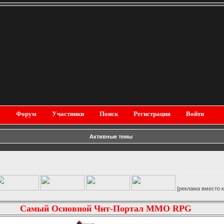
Форум
Участники
Поиск
Регистрация
Войти
Активные темы
[реклама вместо картинки]
Самый Основной Чит-Портал MMO RPG