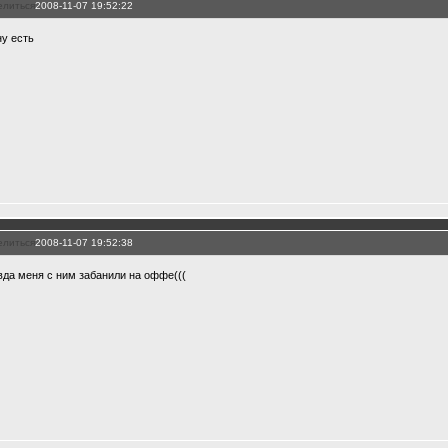
елиться
2008-11-07 19:52:22
ну есть
елиться
2008-11-07 19:52:38
вда меня с ним забанили на оффе(((