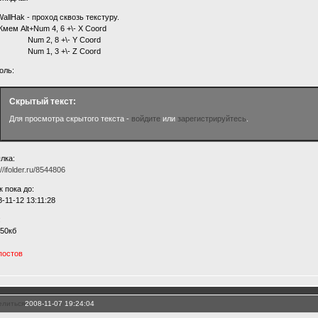
WallHak - проход сквозь текстуру.
м Alt+Num 4, 6 +\- X Coord
m 2, 8 +\- Y Coord
m 1, 3 +\- Z Coord
оль:
Скрытый текст:
Для просмотра скрытого текста -
войдите
или
зарегистрируйтесь
.
лка:
://ifolder.ru/8544806
к пока до:
-11-12 13:11:28
:
.50кб
 постов
елиться
2008-11-07 19:24:04