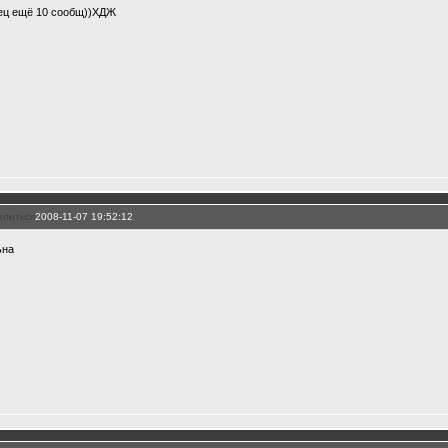
ец ещё 10 сообщ))ХДЖ
елиться
2008-11-07 19:52:12
ьна