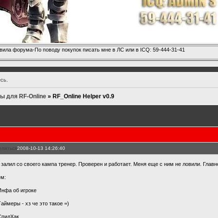
вила форума-По поводу покупок писать мне в ЛС или в ICQ: 59-444-31-41
есь
.
ы для RF-Online
»
RF_Online Helper v0.9
елиться
2008-10-13 14:26:40
, залил со своего кампа тренер. Проверен и работает. Меня еще с ним не ловили. Главн
ем:
 Инфа об игроке
Таймеры - хз че это такое =)
 СпидХак