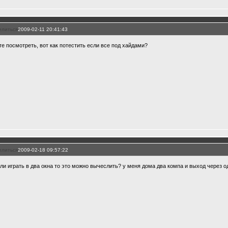
елиться
2009-02-11 20:41:43
те посмотреть, вот как потестить если все под хайдами?
елиться
2009-02-18 09:57:22
сли играть в два окна то это можно вычеслить? у меня дома два компа и выход через о