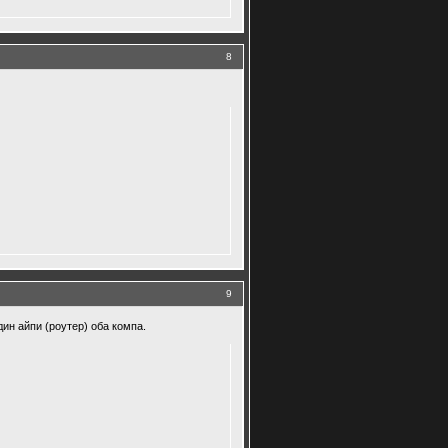
8
9
дин айпи (роутер) оба компа.