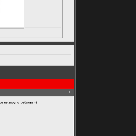
1
ое не злоупотреблять =)