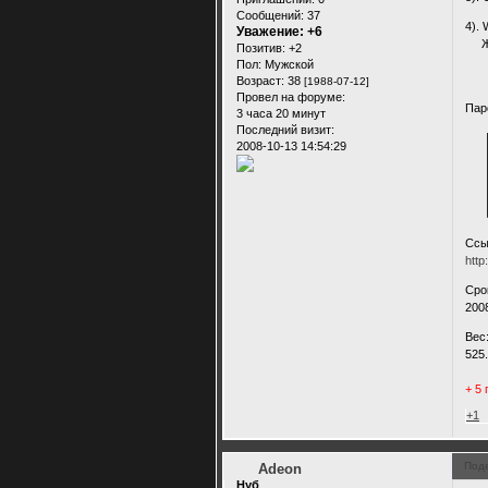
Сообщений:
37
4). 
Уважение:
+6
Жме
Позитив:
+2
Nu
Пол:
Мужской
Nu
Возраст:
38
[1988-07-12]
Провел на форуме:
Пар
3 часа 20 минут
Последний визит:
2008-10-13 14:54:29
Ссы
http
Сро
2008
Вес
525
+ 5
+1
Под
Adeon
Нуб