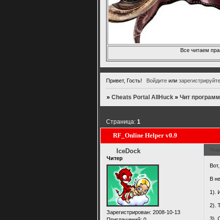
Все читаем пра
Привет, Гость!
Войдите
или
зарегистрируйт
»
Cheats Portal AllHuck
»
Чит программ
Страница:
1
RF_Online Helper v0.9
Под
IceDock
Читер
Вот
В н
1).
2). 
Зарегистрирован
: 2008-10-13
3).
Приглашений:
0