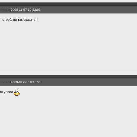
елиться
2008-11-07 19:52:53
потреблял так сказать!!!
елиться
2009-02-06 18:16:51
 не успел