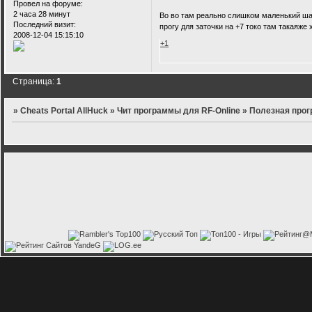
Провел на форуме:
2 часа 28 минут
Во во там реально слишком маленький шан
Последний визит:
прогу для заточки на +7 токо там такаяже 
2008-12-04 15:15:10
+1
Страница:
1
»
Cheats Portal AllHuck
»
Чит программы для RF-Online
»
Полезная прог