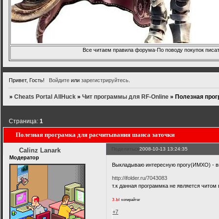
Все читаем правила форума-По поводу покупок писать
Привет, Гость!
Войдите
или
зарегистрируйтесь
.
»
Cheats Portal AllHuck
»
Чит программы для RF-Online
»
Полезная прог
Страница:
1
Полезная програмка для расчитывания шанса заточки
Поделиться
2008-10-13 13:24:35
Calinz Lanark
Модератор
Выкладываю интересную прогу(ИМХО) - в
http://ifolder.ru/7043083
т.к данная программка не является читом
з.ы
копирайтег
+7