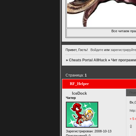
Все читаем пра
Привет, Гость!
Войдите
или
зарегистрируйт
»
Cheats Portal AllHuck
»
Чит программ
Страница:
1
RF_Helper
Под
IceDock
Читер
Вх,
http
+ 5
0
Зарегистрирован
: 2008-10-13
Приглашений:
0