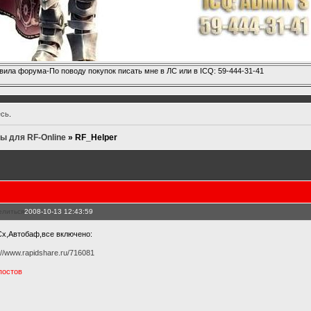
вила форума-По поводу покупок писать мне в ЛС или в ICQ: 59-444-31-41
есь
.
ы для RF-Online
»
RF_Helper
елиться
2008-10-13 12:43:59
Сх,Автобаф,все включено:
://www.rapidshare.ru/716081
 постов