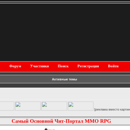
Форум
Участники
Поиск
Регистрация
Войти
Активные темы
[реклама вместо картинки]
Самый Основной Чит-Портал MMO RPG