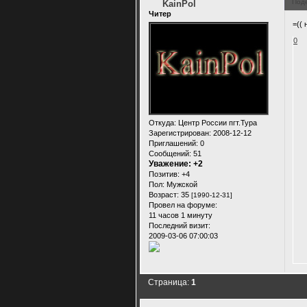
Под
KainPol
Читер
=((
0
Откуда:
Центр России пгт.Тура
Зарегистрирован
: 2008-12-12
Приглашений:
0
Сообщений:
51
Уважение:
+2
Позитив:
+4
Пол:
Мужской
Возраст:
35
[1990-12-31]
Провел на форуме:
11 часов 1 минуту
Последний визит:
2009-03-06 07:00:03
Страница:
1