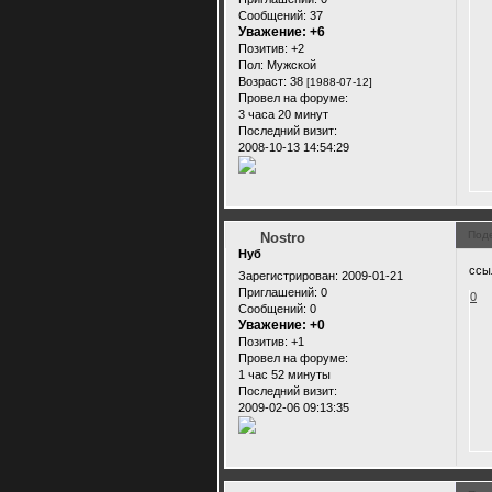
Сообщений:
37
Уважение:
+6
Позитив:
+2
Пол:
Мужской
Возраст:
38
[1988-07-12]
Провел на форуме:
3 часа 20 минут
Последний визит:
2008-10-13 14:54:29
Под
Nostro
Нуб
ссы
Зарегистрирован
: 2009-01-21
Приглашений:
0
0
Сообщений:
0
Уважение:
+0
Позитив:
+1
Провел на форуме:
1 час 52 минуты
Последний визит:
2009-02-06 09:13:35