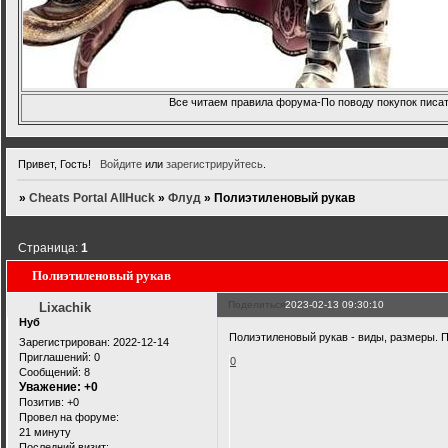
Все читаем правила форума-По поводу покупок писать
Привет, Гость!
Войдите
или
зарегистрируйтесь
.
»
Cheats Portal AllHuck
»
Флуд
»
Полиэтиленовый рукав
Страница:
1
Полиэтиленовый рукав
Поделиться
2023-02-13 09:30:10
Lixachik
Нуб
Полиэтиленовый рукав - виды, размеры. 
Зарегистрирован
: 2022-12-14
Приглашений:
0
0
Сообщений:
8
Уважение:
+0
Позитив:
+0
Провел на форуме:
21 минуту
Последний визит: