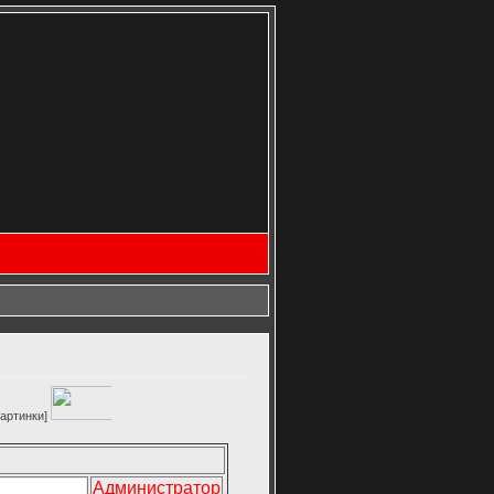
и]
Администратор