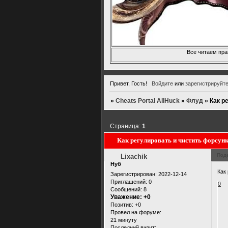
Все читаем пра
Привет, Гость!
Войдите
или
зарегистрируйт
»
Cheats Portal AllHuck
»
Флуд
»
Как р
Страница:
1
Как регулировать и чистить форсун
Под
Lixachik
Нуб
Как
Зарегистрирован
: 2022-12-14
Приглашений:
0
0
Сообщений:
8
Уважение:
+0
Позитив:
+0
Провел на форуме:
21 минуту
Последний визит: