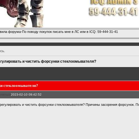
вила форума-По поводу покупок писать мне в ЛС или в ICQ: 59-444-31-41
есь
.
егулировать и чистить форсунки стеклоомывателя?
ки стеклоомывателя?
елиться
2023-02-10 09:42:52
 регулировать и чистить форсунки стеклоомывателя? Причины засорения форсунок. 