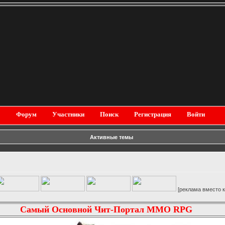
Форум
Участники
Поиск
Регистрация
Войти
Активные темы
[реклама вместо картинк
Самый Основной Чит-Портал MMO RPG