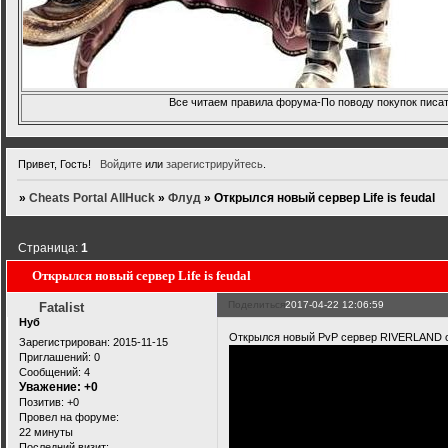
Все читаем правила форума-По поводу покупок писать
Привет, Гость!
Войдите
или
зарегистрируйтесь
.
»
Cheats Portal AllHuck
»
Флуд
»
Открылся новый сервер Life is feudal
Страница:
1
Открылся новый сервер Life is feudal
Поделиться
2017-04-22 12:06:59
Fatalist
Нуб
Открылся новый PvP сервер RIVERLAND от
Зарегистрирован
: 2015-11-15
Приглашений:
0
Сообщений:
4
Уважение:
+0
Позитив:
+0
Провел на форуме:
22 минуты
Последний визит: