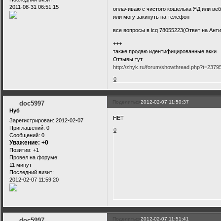
2011-08-31 06:51:15
оплачиваю с чистого кошелька ЯД или веб
или могу закинуть на телефон
все вопросы в icq 78055223(Ответ на Анти
+++
также продаю идентифицированные акки
Отзывы тут
http://zhyk.ru/forum/showthread.php?t=2379
0
Поделиться
2012-02-07 11:50:37
doc5997
Нуб
НЕТ
Зарегистрирован
: 2012-02-07
Приглашений:
0
0
Сообщений:
0
Уважение:
+0
Позитив:
+1
Провел на форуме:
11 минут
Последний визит:
2012-02-07 11:59:20
Поделиться
2012-02-07 11:51:41
doc5997