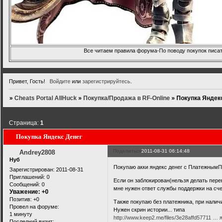
Все читаем правила форума-По поводу покупок писать
Привет, Гость!
Войдите
или
зарегистрируйтесь
.
»
Cheats Portal AllHuck
»
Покупка/Продажа в RF-Online
»
Покупка Яндек
Страница:
1
Покупка Яндекс Денег
Поделиться
2011-08-31 06:14:48
Andrey2808
Нуб
Покупаю акки яндекс денег с ПлатежнымП
Зарегистрирован
: 2011-08-31
Приглашений:
0
Если он заблокирован(нельзя делать пере
Сообщений:
0
мне нужен ответ службы поддержки на сч
Уважение:
+0
Позитив:
+0
Также покупаю без платежника, при налич
Провел на форуме:
Нужен скрин истории... типа
1 минуту
http://www.keep2.me/files/3e28affd57711 …
Последний визит: