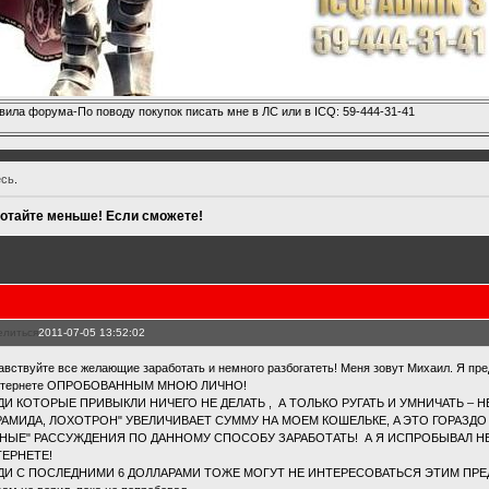
вила форума-По поводу покупок писать мне в ЛС или в ICQ: 59-444-31-41
есь
.
отайте меньше! Если сможете!
елиться
2011-07-05 13:52:02
авствуйте все желающие заработать и немного разбогатеть! Меня зовут Михаил. Я пр
нтернете ОПРОБОВАННЫМ МНОЮ ЛИЧНО!
И КОТОРЫЕ ПРИВЫКЛИ НИЧЕГО НЕ ДЕЛАТЬ , А ТОЛЬКО РУГАТЬ И УМНИЧАТЬ – НЕ
АМИДА, ЛОХОТРОН" УВЕЛИЧИВАЕТ СУММУ НА МОЕМ КОШЕЛЬКЕ, A ЭТО ГОРАЗДО
НЫЕ" РАССУЖДЕНИЯ ПО ДАННОМУ СПОСОБУ ЗАРАБОТАТЬ! А Я ИСПРОБЫВАЛ Н
ЕРНЕТЕ!
ДИ С ПОСЛЕДНИМИ 6 ДОЛЛАРАМИ ТОЖЕ МОГУТ НЕ ИНТЕРЕСОВАТЬСЯ ЭТИМ ПР