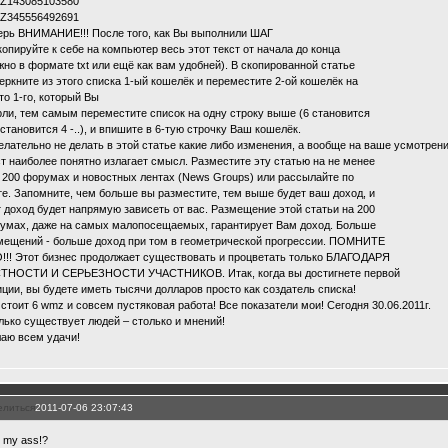
. Z143085103580
. Z345556492691
ерь ВНИМАНИЕ!!! После того, как Вы выполнили ШАГ
скопируйте к себе на компьютер весь этот текст от начала до конца
жно в формате txt или ещё как вам удобней). В скопированной статье
еркните из этого списка 1-ый кошелёк и переместите 2-ой кошелёк на
то 1-го, который Вы
рли, тем самым переместите список на одну строку выше (6 становится
 становится 4 -..), и впишите в 6-тую строчку Ваш кошелёк.
елательно не делать в этой статье какие либо изменения, a вообще на ваше усмотрение
ст наиболее понятно излагает смысл. Разместите эту статью на не менее
 200 форумах и новостных лентах (News Groups) или рассылайте по
те. Запомните, чем больше вы разместите, тем выше будет ваш доход, и
т доход будет напрямую зависеть от вас. Размещение этой статьи на 200
умах, даже на самых малопосещаемых, гарантирует Вам доход. Больше
мещений - больше доход при том в геометрической прогрессии. ПОМНИТЕ
!!! Этот бизнес продолжает существовать и процветать только БЛАГОДАРЯ
ТНОСТИ И СЕРЬЕЗНОСТИ УЧАСТНИКОВ. Итак, когда вы достигнете первой
иции, вы будете иметь тысячи долларов просто как создатель списка!
 стоит 6 wmz и совсем пустяковая работа! Все показатели мои! Сегодня 30.06.2011г.
лько существует людей – столько и мнений!
аю всем удачи!
елиться
2011-07-06 23:07:43
s my ass!?