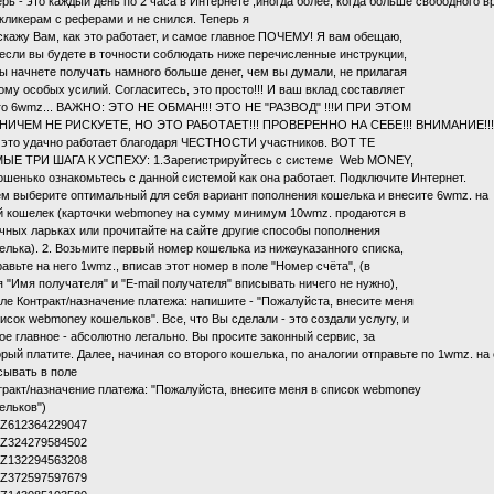
ерь - это каждый день по 2 часа в Интернете ,иногда более, когда больше свободного в
 кликерам с реферами и не снился. Теперь я
скажу Вам, как это работает, и самое главное ПОЧЕМУ! Я вам обещаю,
 если вы будете в точности соблюдать ниже перечисленные инструкции,
вы начнете получать намного больше денег, чем вы думали, не прилагая
тому особых усилий. Согласитесь, это просто!!! И ваш вклад составляет
го 6wmz... ВАЖНО: ЭТО НЕ ОБМАН!!! ЭТО НЕ "РАЗВОД" !!!И ПРИ ЭТОМ
НИЧЕМ НЕ РИСКУЕТЕ, НО ЭТО РАБОТАЕТ!!! ПРОВЕРЕННО НА СЕБЕ!!! ВНИМАНИЕ!!!
 это удачно работает благодаря ЧЕСТНОСТИ участников. ВОТ ТЕ
ЫЕ ТРИ ШАГА К УСПЕХУ: 1.Зарегистрируйтесь с системе Web MONEY,
ошенько ознакомьтесь с данной системой как она работает. Подключите Интернет.
ем выберите оптимальный для себя вариант пополнения кошелька и внесите 6wmz. на
й кошелек (карточки webmoney на сумму минимум 10wmz. продаются в
чных ларьках или прочитайте на сайте другие способы пополнения
елька). 2. Возьмите первый номер кошелька из нижеуказанного списка,
равьте на него 1wmz., вписав этот номер в поле "Номер счёта", (в
я "Имя получателя" и "E-mail получателя" вписывать ничего не нужно),
оле Контракт/назначение платежа: напишите - "Пожалуйста, внесите меня
писок webmoney кошельков". Все, что Вы сделали - это создали услугу, и
ое главное - абсолютно легально. Вы просите законный сервис, за
орый платите. Далее, начиная со второго кошелька, по аналогии отправьте по 1wmz. н
сывать в поле
тракт/назначение платежа: "Пожалуйста, внесите меня в список webmoney
ельков")
. Z612364229047
. Z324279584502
. Z132294563208
. Z372597597679