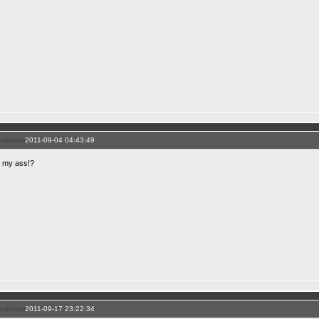
елиться
2011-09-04 04:43:49
s my ass!?
елиться
2011-09-17 23:22:34