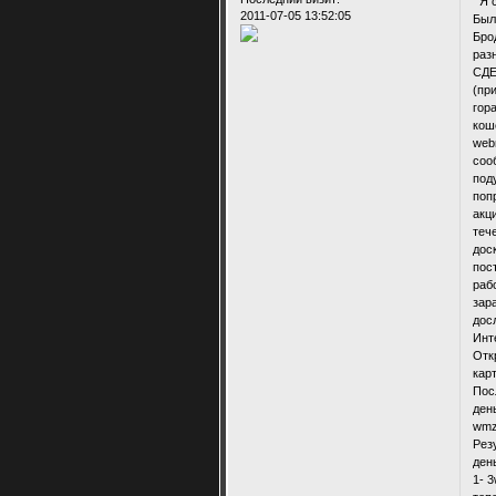
Я с
2011-07-05 13:52:05
Был
Бро
раз
СДЕ
(пр
гор
кош
web
соо
под
поп
акц
теч
дос
пос
раб
зара
дос
Инт
Отк
кар
Пос
ден
wmz
Рез
ден
1- 3