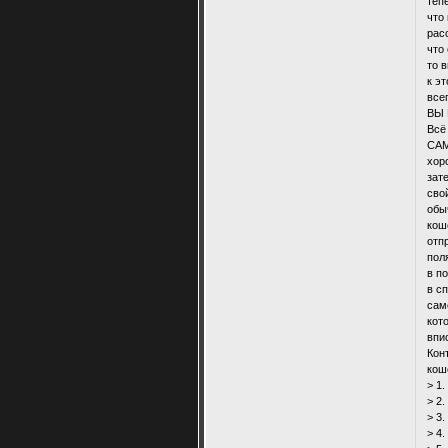
теп
что
рас
что
то 
к э
все
ВЫ 
Всё
САМ
хор
зат
сво
обы
кош
отп
пол
в п
в с
сам
кот
впи
Кон
кош
> 1
> 2
> 3
> 4