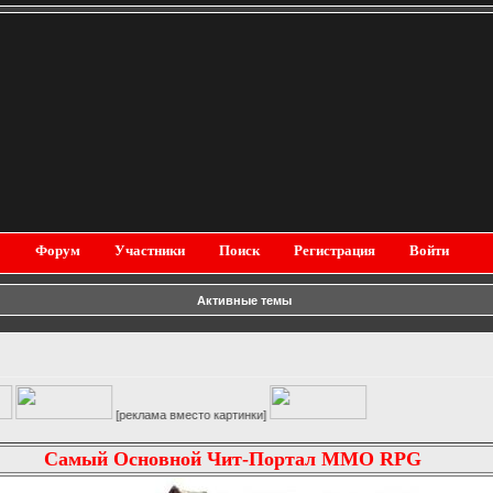
Форум
Участники
Поиск
Регистрация
Войти
Активные темы
[реклама вместо картинки]
Самый Основной Чит-Портал MMO RPG