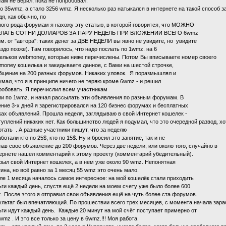
ам не верил, пока не попробовал.
о 35wmz, а стало 3256 wmz. Я несколько раз натыкался в интернете на такой способ з
дя, как обычно, по
ного рода форумам я нахожу эту статью, в которой говорится, что МОЖНО
ЛАТЬ СОТНИ ДОЛЛАРОВ ЗА ПАРУ НЕДЕЛЬ ПРИ ВЛОЖЕНИИ ВСЕГО 6wmz
им. от "автора": таких денег за ДВЕ НЕДЕЛИ вы явно не увидите, но увидите
аздо позже). Там говорилось, что надо послать по 1wmz. на 6
ельков webmoney, которые ниже перечислены. Потом Вы вписываете номер своего
money кошелька и закидываете данное, с Вами на шестой строчке,
бщение на 200 разных форумов. Никаких уловок. Я поразмышлял и
умал, что я в принципе ничего не теряю кроме 6wmz - и решил
робовать. Я перечислил всем участникам
ии по 1wmz. и начал рассылать эти объявления по разным форумам. В
ение 3-х дней я зарегистрировался на 120 бизнес форумах и бесплатных
ках объявлений. Прошла неделя, заглядываю в свой Интернет кошелек -
туплений никаких нет. Как большинство людей я подумал, что это очередной развод, х
отать . А разные участники пишут, что за неделю
ботали кто по 25$, кто по 15$. Ну и бросил это занятие, так и не
лав свое объявление до 200 форумов. Через две недели, или около того, случайно в
ернете нашел комментарий к этому проекту (комментарий убедительный).
рыл свой Интернет кошелек, а в нем уже около 90 wmz. Непонятная
тина, но всё равно за 1 месяц 55 wmz это очень мало.
ле 1 месяца началось самое интересное: на мой кошелёк стали приходить
ьги каждый день, спустя ещё 2 недели на моем счету уже было более 600
. После этого я отправил свои объявления ещё на чуть более ста форумов.
ультат был впечатляющий. По прошествии всего трех месяцев, с момента начала зара
ьги идут каждый день. Каждые 20 минут на мой счёт поступает примерно от
wmz . И это все только за цену в 6wmz.!!! Моя работа