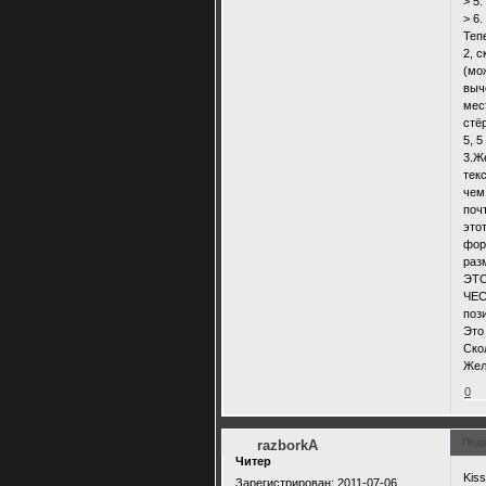
> 5
> 6
Теп
2, 
(мо
выч
мес
стё
5, 5
3.Ж
тек
чем
поч
это
фор
раз
ЭТО
ЧЕС
поз
Это
Ско
Жел
0
Под
razborkA
Читер
Kis
Зарегистрирован
: 2011-07-06