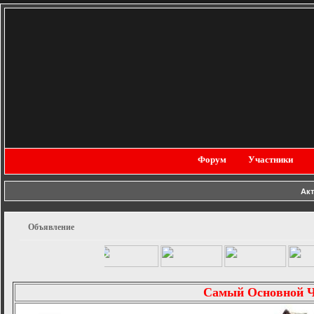
Форум
Участники
Ак
Объявление
[
Самый Основной 