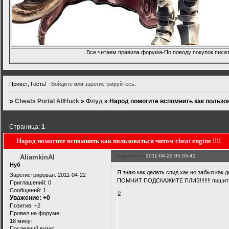
Все читаем правила форума-По поводу покупок писать
Привет, Гость!
Войдите
или
зарегистрируйтесь
.
»
Cheats Portal AllHuck
»
Флуд
»
Народ помогите вспомнить как пользова
Страница:
1
Народ помогите вспомнить как пользоваться читом cheat engine !!!!
Поделиться
2011-04-22 05:55:41
AliamkinAI
Нуб
Я знаю как делать спид хак но забыл как
Зарегистрирован
: 2011-04-22
ПОМНИТ ПОДСКАЖИТЕ ПЛИЗ!!!!!!! пишите
Приглашений:
0
Сообщений:
1
0
Уважение:
+0
Позитив:
+2
Провел на форуме:
18 минут
Последний визит: