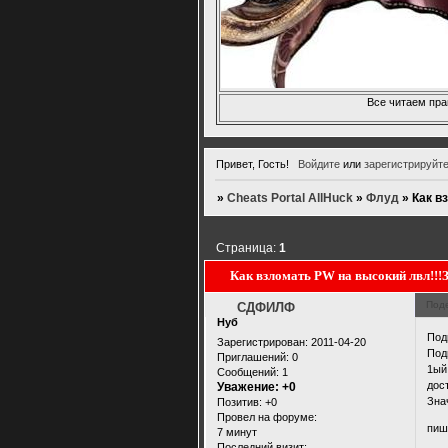
Все читаем пра
Привет, Гость!
Войдите
или
зарегистрируйт
»
Cheats Portal AllHuck
»
Флуд
»
Как в
Страница:
1
Как взломать PW на высокий лвл!!!З
Под
СДФИЛФ
Нуб
Под
Зарегистрирован
: 2011-04-20
Под
Приглашений:
0
1ый
Сообщений:
1
дос
Уважение:
+0
Зна
Позитив:
+0
Провел на форуме:
пиш
7 минут
Последний визит: