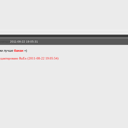
елиться
2011-08-22 19:05:31
жи лучше
банан
=)
едактировано RuEn (2011-08-22 19:05:54)