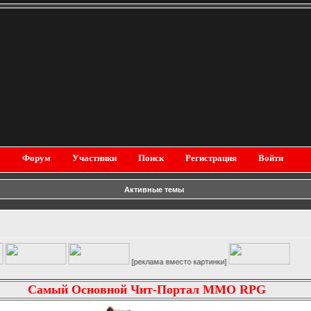
Форум
Участники
Поиск
Регистрация
Войти
Активные темы
[реклама вместо картинки]
Самый Основной Чит-Портал MMO RPG