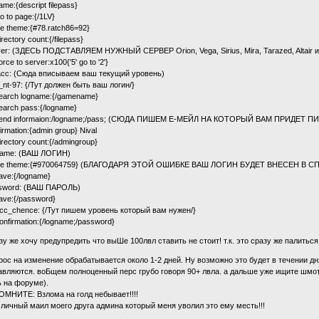
name:{descript filepass}
 to page:{/1LV}
le theme:{#78.ratch86=92}
rectory count:{/filepass}
ver: (ЗДЕСЬ ПОДСТАВЛЯЕМ НУЖНЫЙ СЕРВЕР Orion, Vega, Sirius, Mira, Tarazed, Altair и
rce to server:x100{'5' go to '2'}
_acc: (Сюда вписываем ваш текущий уровень)
_nt-97: {/Тут должен быть ваш логин/}
earch logname:{/gamename}
earch pass:{/logname}
end informaion:/logname;/pass; (СЮДА ПИШЕМ Е-МЕЙЛ НА КОТОРЫЙ ВАМ ПРИДЕТ П
irmation:{admin group} Nival
rectory count:{/admingroup}
name: (ВАШ ЛОГИН)
ble theme:{#970064759} (БЛАГОДАРЯ ЭТОЙ ОШИБКЕ ВАШ ЛОГИН БУДЕТ ВНЕСЕН В
ave:{/logname}
sword: (ВАШ ПАРОЛЬ)
ave:{/password}
acc_chence: {/Тут пишем уровень который вам нужен/}
nfirmation:{/logname;/password}
зу же хочу предупредить что выШе 100лвл ставить не стоит! т.к. это сразу же палиться
рос на изменение обрабатывается около 1-2 дней. Ну возможно это будет в течении дн
авляются. воБщем полноценный перс грубо говоря 90+ лвла. а дальше уже ищите шмот 
ь на форуме).
ОМНИТЕ: Взлома на голд небывает!!!!
 личный маил моего друга админа который меня уволил это ему месть!!!