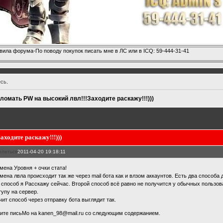
вила форума-По поводу покупок писать мне в ЛС или в ICQ: 59-444-31-41
есь
.
зломать PW на высокий лвл!!!Заходите раскажу!!!)))
аходите раскажу!!!)))
елиться
2011-04-20 19:18:11
мена Уровня + очки стата!
мена лвла происходит так же через mail бота как и влзом аккаунтов. Есть два способа 
 способ я Расскажу сейчас. Второй способ всё равно не получится у обычных пользовате
тупу на сервер.
чит способ через отправку бота выглядит так.
ите письМо на kanen_98@mail.ru со следующим содержанием.