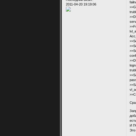
fail
2011-04-20 19:19:06
>>Go
trub
>>Di
ser
>>Fo
lvl
Acc
>>S
>>S
>>S
conf
>>Di
log
tru
>>S
pas
>>S
vl_
>>Co
Сра
Зап
доб
ест
И П
Это
.