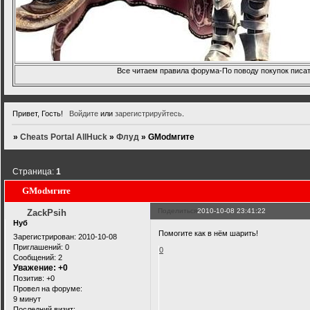
Все читаем правила форума-По поводу покупок писать
Привет, Гость!
Войдите
или
зарегистрируйтесь
.
»
Cheats Portal AllHuck
»
Флуд
»
GModмгите
Страница:
1
GModмгите
Поделиться
2010-10-08 23:41:22
ZackPsih
Нуб
Помогите как в нём шарить!
Зарегистрирован
: 2010-10-08
Приглашений:
0
0
Сообщений:
2
Уважение:
+0
Позитив:
+0
Провел на форуме:
9 минут
Последний визит: