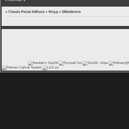
»
Cheats Portal AllHuck
»
Флуд
»
GModмгите