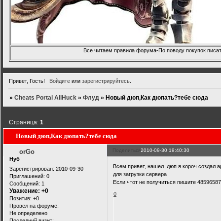
Все читаем правила форума-По поводу покупок писать
Привет, Гость!
Войдите
или
зарегистрируйтесь
.
»
Cheats Portal AllHuck
»
Флуд
»
Новый дюп,Как дюпать?тебе сюда
Страница:
1
Новый дюп,Как дюпать?тебе сюда
Поделиться
2010-09-30 19:40:30
orGo
Нуб
Всем привет, нашел дюп я короч создал а
Зарегистрирован
: 2010-09-30
для загрузки сервера
Приглашений:
0
Если чтот не получиться пишите 4859658
Сообщений:
1
Уважение:
+0
0
Позитив:
+0
Провел на форуме:
Не определено
Последний визит: