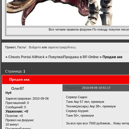
Все читаем правила форума-По поводу покупок писать
Привет, Гость!
Войдите
или
зарегистрируйтесь
.
»
Cheats Portal AllHuck
»
Покупка/Продажа в RF-Online
»
Продам акк
Страница:
1
Продам акк
Поделиться
2010-09-06 19:51:17
Олег87
Нуб
Сервер Сидон:
Зарегистрирован
: 2010-09-06
Танк Акр 57 лвл, премиум
Приглашений:
0
Техник(ресарь) Акр 38+, премиум
Сообщений:
0
Сервер Азурия:
Уважение:
+0
Танк 50+, премиум
Позитив:
+0
Провел на форуме:
За все про все 7500 рубликов... Кому инт
10 минут
Последний визит: