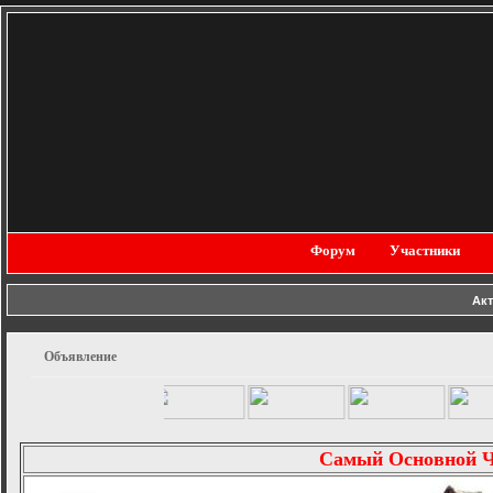
Форум
Участники
Ак
Объявление
Самый Основной 