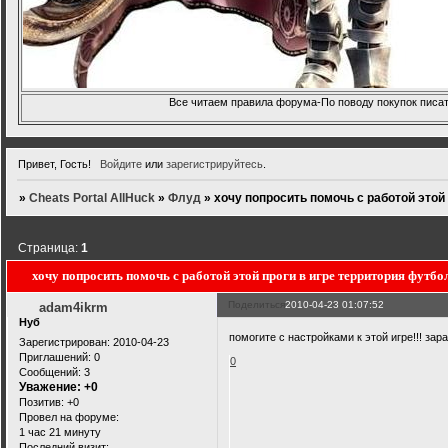
Все читаем правила форума-По поводу покупок писать
Привет, Гость!
Войдите
или
зарегистрируйтесь
.
»
Cheats Portal AllHuck
»
Флуд
»
хочу попросить помочь с работой этой
Страница:
1
хочу попросить помочь с работой этой проги в игре территория футбо
Поделиться
2010-04-23 01:07:52
adam4ikrm
Нуб
помогите с настройками к этой игре!!! зар
Зарегистрирован
: 2010-04-23
Приглашений:
0
0
Сообщений:
3
Уважение:
+0
Позитив:
+0
Провел на форуме:
1 час 21 минуту
Последний визит: