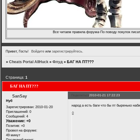
Все читаем правила форума-По поводу покупок писать
Привет, Гость!
Войдите
или
зарегистрируйтесь
.
»
Cheats Portal AllHuck
»
Флуд
»
БАГ НА ПТ???
Страница:
1
БАГ НА ПТ???
Поделиться
2010-01-21 17:22:23
SanSay
Нуб
народ а есть баги что бы пт быренько наб
Зарегистрирован
: 2010-01-20
Приглашений:
0
0
Сообщений:
4
Уважение:
+0
Позитив:
+0
Провел на форуме:
49 минут
Последний визит: