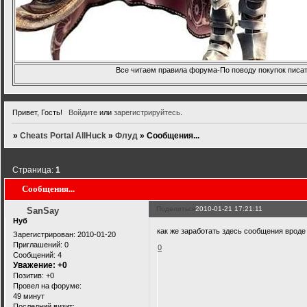
Все читаем правила форума-По поводу покупок писать
Привет, Гость!
Войдите
или
зарегистрируйтесь
.
»
Cheats Portal AllHuck
»
Флуд
»
Сообщения...
Страница:
1
Сообщения...
Поделиться
2010-01-21 17:21:11
SanSay
Нуб
как же заработать здесь сообщения вроде
Зарегистрирован
: 2010-01-20
Приглашений:
0
0
Сообщений:
4
Уважение:
+0
Позитив:
+0
Провел на форуме:
49 минут
Последний визит: