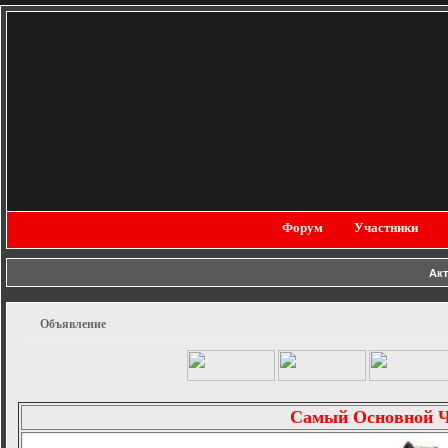
Форум
Участники
Ак
Объявление
Самый Основной 