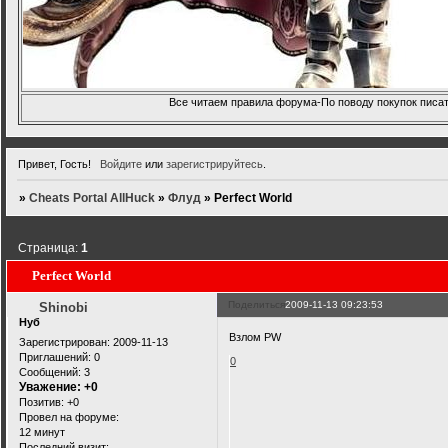
Все читаем правила форума-По поводу покупок писать
Привет, Гость!
Войдите
или
зарегистрируйтесь
.
»
Cheats Portal AllHuck
»
Флуд
»
Perfect World
Страница:
1
Perfect World
Поделиться
2009-11-13 09:23:53
Shinobi
Нуб
Взлом PW
Зарегистрирован
: 2009-11-13
Приглашений:
0
0
Сообщений:
3
Уважение:
+0
Позитив:
+0
Провел на форуме:
12 минут
Последний визит: