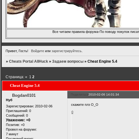
Все читаем правила форума-По поводу покупок писать
Привет, Гость!
Войдите
или
зарегистрируйтесь
.
»
Cheats Portal AllHuck
»
Задаем вопросы
»
Cheat Engine 5.4
Страница:
«
1
2
Cheat Engine 5.4
Поделиться
2010-02-06 14:01:34
Bogdan0101
Нуб
скажите плз О_О
Зарегистрирован
: 2010-02-06
Приглашений:
0
0
Сообщений:
0
Уважение:
+0
Позитив:
+0
Провел на форуме:
7 минут
Последний визит: