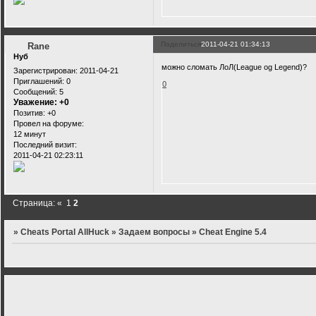
Поделиться
2011-04-21 01:34:13
Rane
Нуб
можно сломать ЛоЛ(League og Legend)?
Зарегистрирован
: 2011-04-21
Приглашений:
0
0
Сообщений:
5
Уважение:
+0
Позитив:
+0
Провел на форуме:
12 минут
Последний визит:
2011-04-21 02:23:11
Страница:
«
1
2
»
Cheats Portal AllHuck
»
Задаем вопросы
»
Cheat Engine 5.4