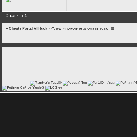
Страница:
1
»
Cheats Portal AllHuck
»
Флуд
»
помогите зломать тотал !!!