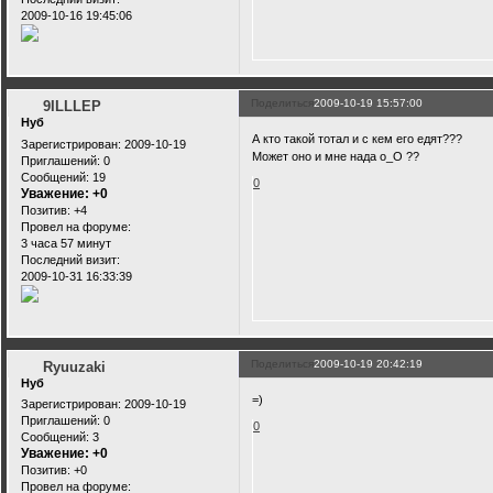
2009-10-16 19:45:06
Поделиться
2009-10-19 15:57:00
9ILLLEP
Нуб
А кто такой тотал и с кем его едят???
Зарегистрирован
: 2009-10-19
Может оно и мне нада о_О ??
Приглашений:
0
Сообщений:
19
0
Уважение:
+0
Позитив:
+4
Провел на форуме:
3 часа 57 минут
Последний визит:
2009-10-31 16:33:39
Поделиться
2009-10-19 20:42:19
Ryuuzaki
Нуб
=)
Зарегистрирован
: 2009-10-19
Приглашений:
0
0
Сообщений:
3
Уважение:
+0
Позитив:
+0
Провел на форуме: