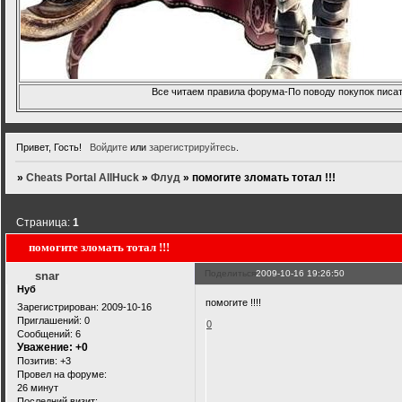
Все читаем правила форума-По поводу покупок писать
Привет, Гость!
Войдите
или
зарегистрируйтесь
.
»
Cheats Portal AllHuck
»
Флуд
»
помогите зломать тотал !!!
Страница:
1
помогите зломать тотал !!!
Поделиться
2009-10-16 19:26:50
snar
Нуб
помогите !!!!
Зарегистрирован
: 2009-10-16
Приглашений:
0
0
Сообщений:
6
Уважение:
+0
Позитив:
+3
Провел на форуме:
26 минут
Последний визит: