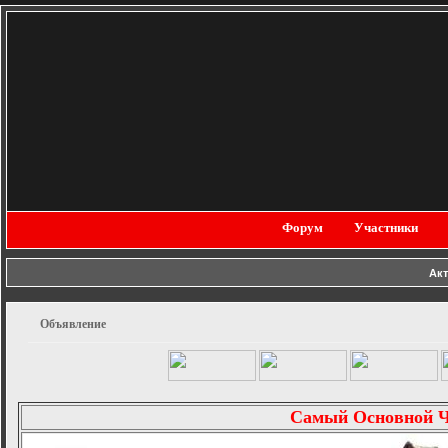
Форум
Участники
Ак
Объявление
Самый Основной 