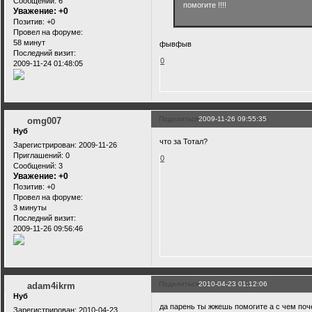
Сообщений:
6
помогите !!!!
Уважение:
+0
Позитив:
+0
Провел на форуме:
58 минут
фывфыв
Последний визит:
0
2009-11-24 01:48:05
Поделиться
2009-11-26 09:55:35
omg007
Нуб
что за Тотал?
Зарегистрирован
: 2009-11-26
Приглашений:
0
0
Сообщений:
3
Уважение:
+0
Позитив:
+0
Провел на форуме:
3 минуты
Последний визит:
2009-11-26 09:56:46
Поделиться
2010-04-23 01:12:06
adam4ikrm
Нуб
да парень ты жжешь помогите а с чем поч
Зарегистрирован
: 2010-04-23