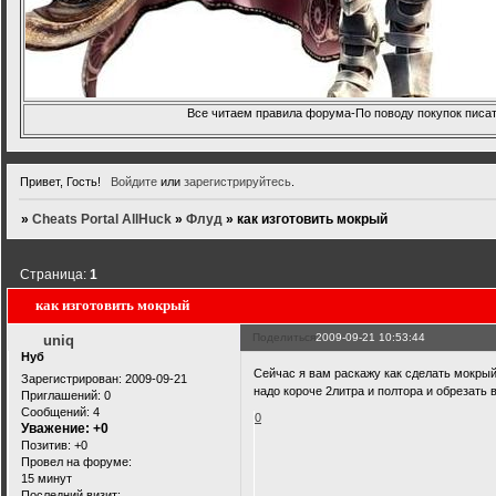
Все читаем правила форума-По поводу покупок писать
Привет, Гость!
Войдите
или
зарегистрируйтесь
.
»
Cheats Portal AllHuck
»
Флуд
»
как изготовить мокрый
Страница:
1
как изготовить мокрый
Поделиться
2009-09-21 10:53:44
uniq
Нуб
Сейчас я вам раскажу как сделать мокрый
Зарегистрирован
: 2009-09-21
надо короче 2литра и полтора и обрезать 
Приглашений:
0
Сообщений:
4
0
Уважение:
+0
Позитив:
+0
Провел на форуме:
15 минут
Последний визит: