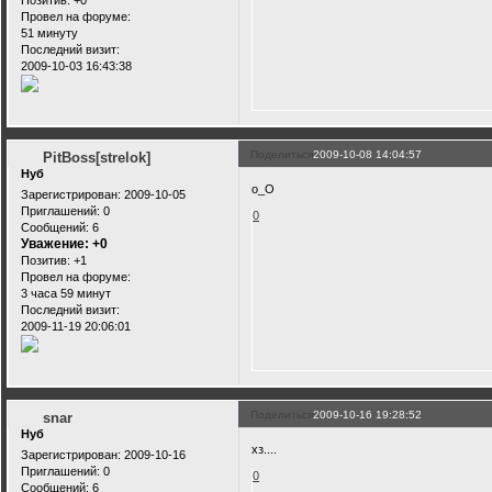
Позитив:
+0
Провел на форуме:
51 минуту
Последний визит:
2009-10-03 16:43:38
Поделиться
2009-10-08 14:04:57
PitBoss[strelok]
Нуб
о_О
Зарегистрирован
: 2009-10-05
Приглашений:
0
0
Сообщений:
6
Уважение:
+0
Позитив:
+1
Провел на форуме:
3 часа 59 минут
Последний визит:
2009-11-19 20:06:01
Поделиться
2009-10-16 19:28:52
snar
Нуб
хз....
Зарегистрирован
: 2009-10-16
Приглашений:
0
0
Сообщений:
6