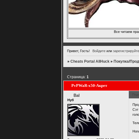
Все читаем пра
Привет, Гость!
Войдите
или
зарегистрируйт
»
Cheats Portal AllHuck
»
Покупка/Прод
Страница:
1
PvPWaR-х50-Акрет
Под
Bal
Нуб
Про
Сэт
гол
Тел
Ног