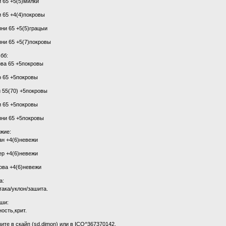
и 65 +5(5)милки
и 65 +4(4)покровы
пни 65 +5(5)грацыи
пни 65 +5(7)покровы
 бб:
ова 65 +5покровы
о 65 +5покровы
и 55(70) +5покровы
и 65 +5покровы
пни 65 +5покровы
жие:
ан +4(6)невежи
ер +4(6)невежи
ова +4(6)невежи
а:
атака/уклон/зашита.
ши:
ность,крит.
ите в скайп (sd.dimon) или в ICQ^367370142.