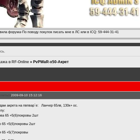
вила форума-По поводу покупок писать мне в ЛС или в ICQ: 59-444-31-41
есь
.
ажа в RF-Online
»
PvPWaR-х50-Акрет
елиться
2009-09-10 15:12:16
дам акрета на пвпвар`е: Ланчер 65лв, 130к+ ос.
 пу:
ова 65 +5(6)покровы 2шт
о 65 +5(6)покровы 2шт
и 65 +5(7)покровы