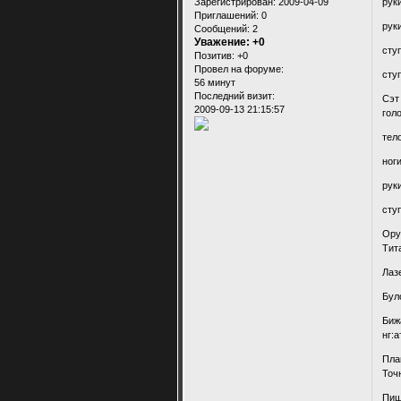
Зарегистрирован
: 2009-04-09
рук
Приглашений:
0
рук
Сообщений:
2
Уважение:
+0
сту
Позитив:
+0
Провел на форуме:
сту
56 минут
Последний визит:
Сэт
2009-09-13 21:15:57
гол
тел
ног
рук
сту
Ору
Тит
Лаз
Бул
Биж
нг:
Пла
Точ
Пиш