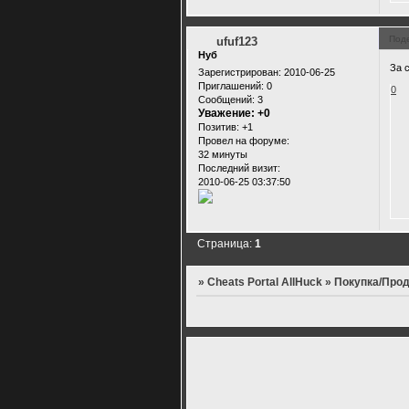
Под
ufuf123
Нуб
За 
Зарегистрирован
: 2010-06-25
Приглашений:
0
0
Сообщений:
3
Уважение:
+0
Позитив:
+1
Провел на форуме:
32 минуты
Последний визит:
2010-06-25 03:37:50
Страница:
1
»
Cheats Portal AllHuck
»
Покупка/Прод