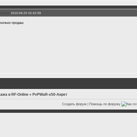
елиться
2010-06-25 02:42:59
сколько продаш
ажа в RF-Online
»
PvPWaR-х50-Акрет
Создать форум
|
Помощь по форуму