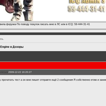
вила форума-По поводу покупок писать мне в ЛС или в ICQ: 59-444-31-41
есь
.
 Engine в Дозоры
елиться
2009-12-22 16:20:27
у прочитать тест а он мне пишет отправте ещё 2 сообщения Я собственно етим и зан