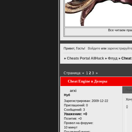
Все читаем пра
Привет, Гость!
Войдите
или
зарегистрируйт
»
Cheats Portal AllHuck
»
Флуд
»
Cheat
Страница:
«
1
2
3
»
Cheat Engine в Дозоры
Под
arxi
Нуб
Хоч
Зарегистрирован
: 2009-12-22
Приглашений:
0
0
Сообщений:
3
Уважение:
+0
Позитив:
+0
Провел на форуме:
10 минут
Последний визит: