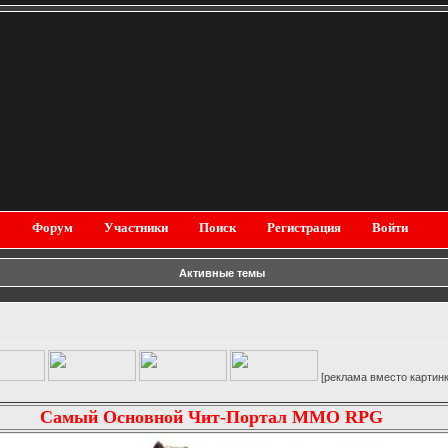
Форум
Участники
Поиск
Регистрация
Войти
Активные темы
[реклама вместо картинки]
Самый Основной Чит-Портал MMO RPG