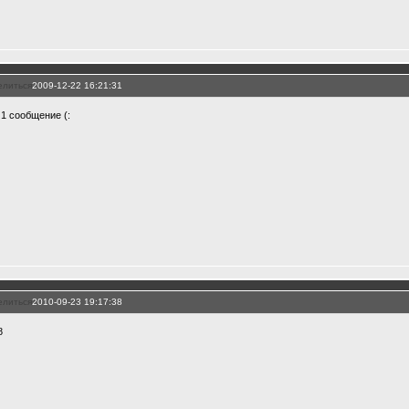
елиться
2009-12-22 16:21:31
 1 сообщение (:
елиться
2010-09-23 19:17:38
8