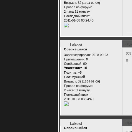
Возраст:
32
[1994-03-09]
Провел на форуме:
2 часа 31 минуту
Последний визит:
2011-01-08 03:24:40
Под
Lakost
Освоившийся
885
Зарегистрирован
: 2010-09-23
Приглашений:
0
0
Сообщений:
60
Уважение:
+0
Позитив:
+5
Пол:
Мужской
Возраст:
32
[1994-03-09]
Провел на форуме:
2 часа 31 минуту
Последний визит:
2011-01-08 03:24:40
Под
Lakost
Освоившийся