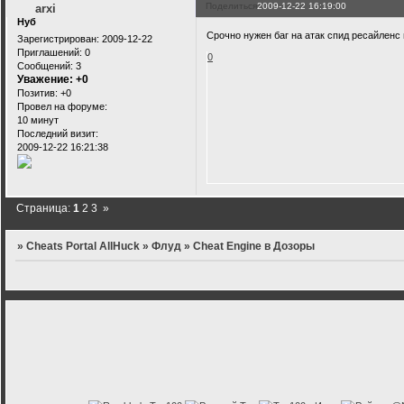
Поделиться
2009-12-22 16:19:00
arxi
Нуб
Срочно нужен баг на атак спид ресайленс и
Зарегистрирован
: 2009-12-22
Приглашений:
0
0
Сообщений:
3
Уважение:
+0
Позитив:
+0
Провел на форуме:
10 минут
Последний визит:
2009-12-22 16:21:38
Страница:
1
2
3
»
»
Cheats Portal AllHuck
»
Флуд
»
Cheat Engine в Дозоры