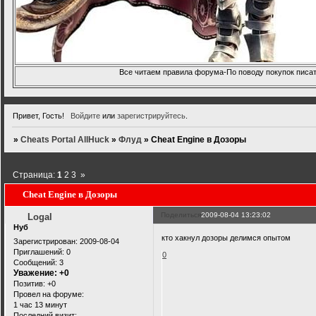
Все читаем правила форума-По поводу покупок писать
Привет, Гость!
Войдите
или
зарегистрируйтесь
.
»
Cheats Portal AllHuck
»
Флуд
»
Cheat Engine в Дозоры
Страница:
1
2
3
»
Cheat Engine в Дозоры
Поделиться
2009-08-04 13:23:02
Logal
Нуб
кто хакнул дозоры делимся опытом
Зарегистрирован
: 2009-08-04
Приглашений:
0
0
Сообщений:
3
Уважение:
+0
Позитив:
+0
Провел на форуме:
1 час 13 минут
Последний визит: