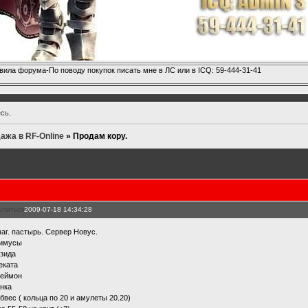
вила форума-По поводу покупок писать мне в ЛС или в ICQ: 59-444-31-41
есь
.
ажа в RF-Online
»
Продам кору.
елиться
2009-07-18 14:34:28
маг. пастырь. Сервер Новус.
нимусы
изида
еката
пеймон
инка
обвес ( кольца по 20 и амулеты 20.20)