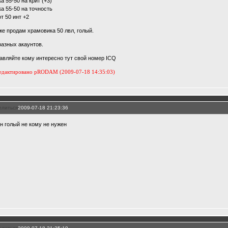
а 55-50 на крит (+3)
ка 55-50 на точность
т 50 инт +2
же продам храмовика 50 лвл, голый.
разных акаунтов.
авляйте кому интересно тут свой номер ICQ
едактировано pRODAM (2009-07-18 14:35:03)
елиться
2009-07-18 21:23:36
он голый не кому не нужен