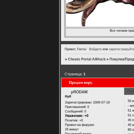
Все читаем пра
Привет, Гость!
Войдите
или
зарегистрируйт
»
Cheats Portal AllHuck
»
Покупка/Прод
Страница:
1
Продам кору.
Под
pRODAM
Нуб
50 
Зарегистрирован
: 2009-07-18
- а
Приглашений:
0
51 
Сообщений:
0
51 г
Уважение:
+0
45 
Позитив:
+0
Провел на форуме:
45 
25 минут
80 
Последний визит: