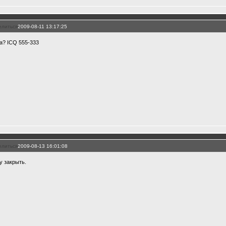
елиться
2009-08-11 13:17:25
а? ICQ 555-333
елиться
2009-08-13 16:01:08
у закрыть.