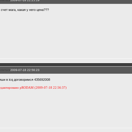
елиться
2009-07-18 21:25:19
 счет мага, какая у него цена???
елиться
2009-07-18 22:56:23
иши в iсq договоримся 435692008
едактировано pRODAM (2009-07-18 22:56:37)