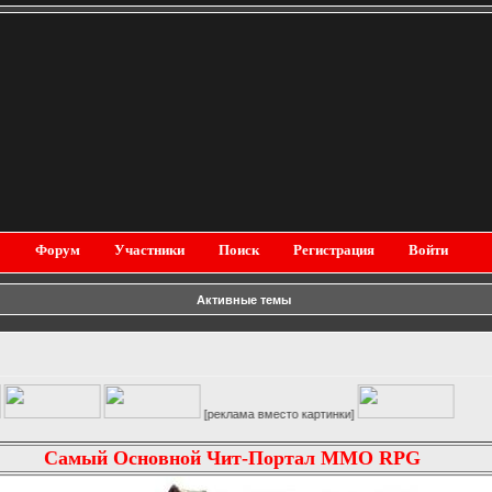
Форум
Участники
Поиск
Регистрация
Войти
Активные темы
[реклама вместо картинки]
Самый Основной Чит-Портал MMO RPG