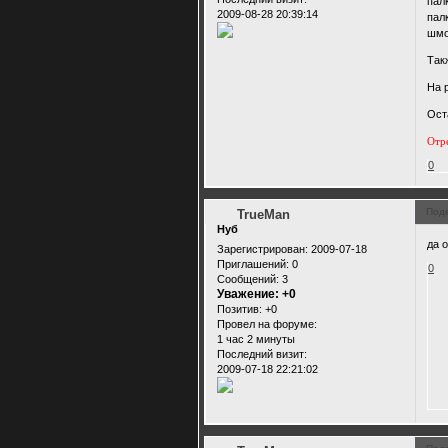
палк
2009-08-28 20:39:14
пал
шмо
Так
На 
Ост
Отр
0
Под
TrueMan
Нуб
да 
Зарегистрирован
: 2009-07-18
Приглашений:
0
0
Сообщений:
3
Уважение:
+0
Позитив:
+0
Провел на форуме:
1 час 2 минуты
Последний визит:
2009-07-18 22:21:02