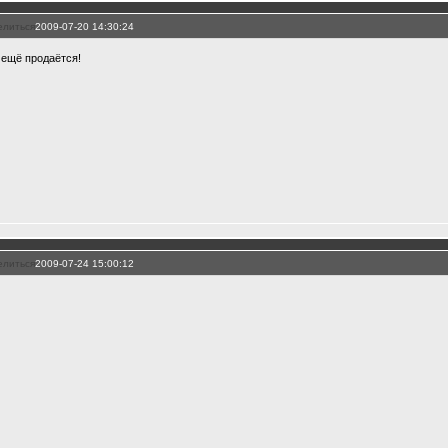
елиться
2009-07-20 14:30:24
 ещё продаётся!
елиться
2009-07-24 15:00:12