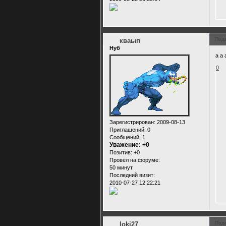
Под
кваып
Нуб
а а 
0
Зарегистрирован
: 2009-08-13
Приглашений:
0
Сообщений:
1
Уважение:
+0
Позитив:
+0
Провел на форуме:
50 минут
Последний визит:
2010-07-27 12:22:21
Под
loki27