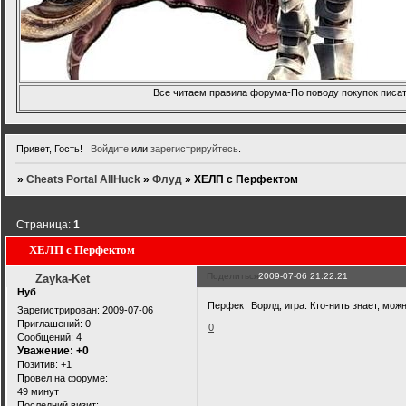
Все читаем правила форума-По поводу покупок писать
Привет, Гость!
Войдите
или
зарегистрируйтесь
.
»
Cheats Portal AllHuck
»
Флуд
»
ХЕЛП с Перфектом
Страница:
1
ХЕЛП с Перфектом
Поделиться
2009-07-06 21:22:21
Zayka-Ket
Нуб
Перфект Ворлд, игра. Кто-нить знает, можн
Зарегистрирован
: 2009-07-06
Приглашений:
0
0
Сообщений:
4
Уважение:
+0
Позитив:
+1
Провел на форуме:
49 минут
Последний визит: