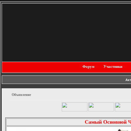
Форум
Участники
Ак
Объявление
Самый Основной 