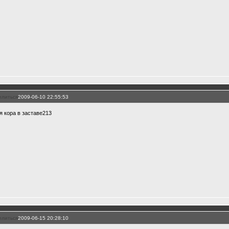
елиться
2009-06-10 22:55:53
я кора в заставе213
елиться
2009-06-15 20:28:10