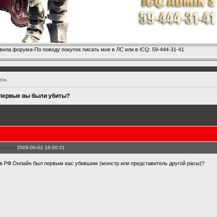
вила форума-По поводу покупок писать мне в ЛС или в ICQ: 59-444-31-41
есь
.
первые вы были убиты?
елиться
2009-06-02 18:00:21
 в РФ Онлайн был первым вас убившим (монстр или представитель другой расы)?