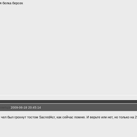
я белка берсек
елиться
2009-06-18 20:45:14
 чел был грохнут тостом SacredAcr, как сейчас помню. И верьте или нет, но только на 29