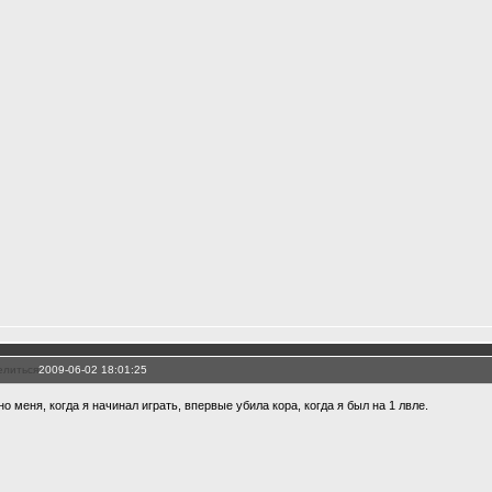
елиться
2009-06-02 18:01:25
но меня, когда я начинал играть, впервые убила кора, когда я был на 1 лвле.