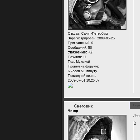
Откуда:
Санкт-Петербург
Зарегистрирован
: 2009-05-25
Приглашений:
0
Сообщений:
50
Уважение:
+2
Позитив:
+1
Пол:
Мужской
Провел на форуме:
6 часов 51 минуту
Последний визит:
2009-07-01 10:25:37
Под
Снеговик
Читер
Лич
0