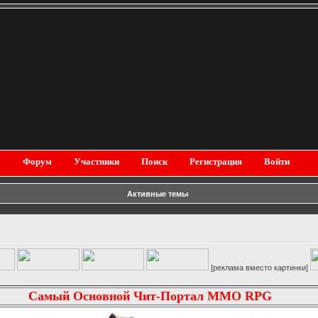
Форум
Участники
Поиск
Регистрация
Войти
Активные темы
[реклама вместо картинки]
Самый Основной Чит-Портал MMO RPG