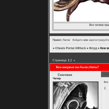
Все читаем пра
Привет, Гость!
Войдите
или
зарегистрируйт
»
Cheats Portal AllHuck
»
Флуд
»
Кем в
Страница:
1
2
»
Кем впервые вы были убиты?
Под
Снеговик
Читер
Кто
0