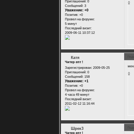
Приглашений:
0
0
Сообщений:
3
Уважение:
+0
Позитив:
+0
Провел на форуме:
5 минут
Последний визит:
2009-06-11 10:37:12
Под
Катя
Читер епт !
мен
Зарегистрирован
: 2009-05-25
Приглашений:
0
0
Сообщений:
158
Уважение:
+1
Позитив:
+0
Провел на форуме:
4 часа 49 минут
Последний визит:
2011-02-12 11:16:44
Под
Шрек3
Читер епт !