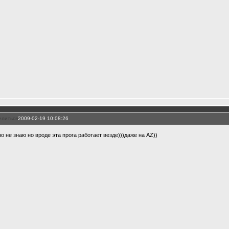
елиться
2009-02-19 10:08:26
но не знаю но вроде эта прога работает везде)))даже на AZ))