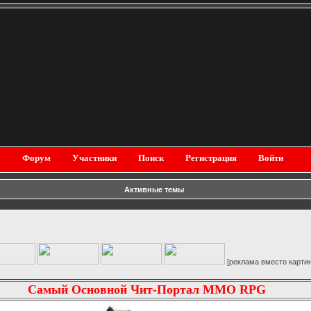
Форум
Участники
Поиск
Регистрация
Войти
Активные темы
[реклама вместо картинки]
Самый Основной Чит-Портал MMO RPG