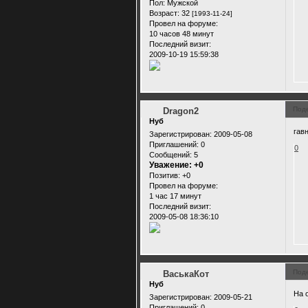
Пол:
Мужской
Возраст:
32
[1993-11-24]
Провел на форуме:
10 часов 48 минут
Последний визит:
2009-10-19 15:59:38
Под
Dragon2
Нуб
гавн
Зарегистрирован
: 2009-05-08
Приглашений:
0
0
Сообщений:
5
Уважение:
+0
Позитив:
+0
Провел на форуме:
1 час 17 минут
Последний визит:
2009-05-08 18:36:10
Под
ВаськаКот
Нуб
На 
Зарегистрирован
: 2009-05-21
Приглашений:
0