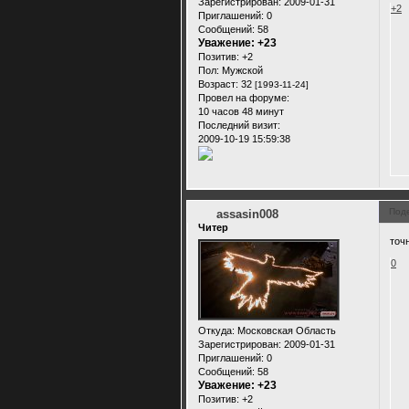
Зарегистрирован
: 2009-01-31
+2
Приглашений:
0
Сообщений:
58
Уважение:
+23
Позитив:
+2
Пол:
Мужской
Возраст:
32
[1993-11-24]
Провел на форуме:
10 часов 48 минут
Последний визит:
2009-10-19 15:59:38
Под
assasin008
Читер
точ
0
Откуда:
Московская Область
Зарегистрирован
: 2009-01-31
Приглашений:
0
Сообщений:
58
Уважение:
+23
Позитив:
+2