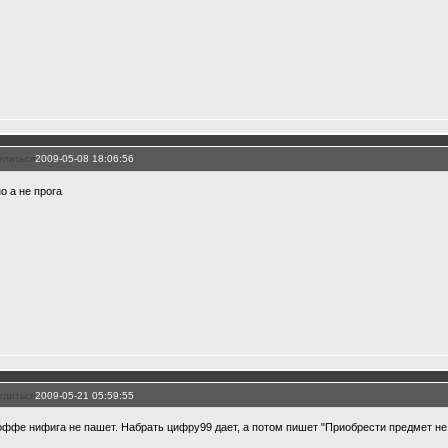
елиться
2009-05-08 18:06:56
о а не прога
елиться
2009-05-21 05:59:55
оффе нифига не пашет. Набрать цифру99 дает, а потом пишет "Приобрести предмет не