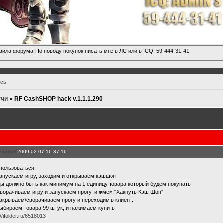
вила форума-По поводу покупок писать мне в ЛС или в ICQ: 59-444-31-41
есь
.
тчи
»
RF CashSHOP hack v.1.1.1.290
елиться
2009-02-07 16:37:16
 пользоваться:
Запускаем игру, заходим и открываем кэшшоп
ды должно быть как минимум на 1 единицу товара который будем покупать
Сворачиваем игру и запускаем прогу, и жмём "Хакнуть Кэш Шоп"
Закрываем/сворачиваем прогу и переходим в клиент.
Выбираем товара 99 штук, и нажимаем купить
://ifolder.ru/6518013