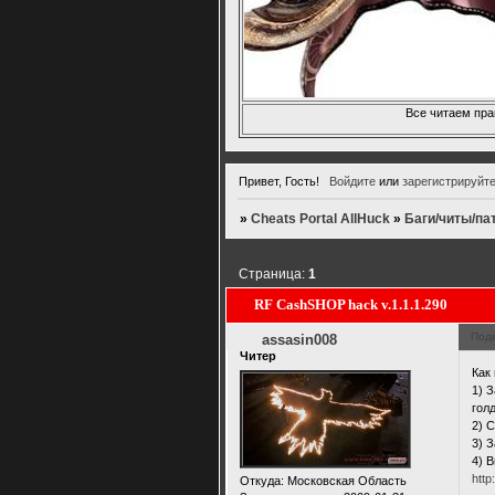
Все читаем пра
Привет, Гость!
Войдите
или
зарегистрируйт
»
Cheats Portal AllHuck
»
Баги/читы/па
Страница:
1
RF CashSHOP hack v.1.1.1.290
Под
assasin008
Читер
Как
1) 
гол
2) 
3) 
4) 
http
Откуда:
Московская Область