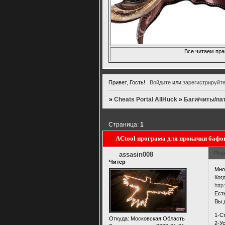
Все читаем пра
Привет, Гость!
Войдите
или
зарегистрируйт
»
Cheats Portal AllHuck
»
Баги/читы/па
Страница:
1
ACtool програма для прокачки бафо
Под
assasin008
Читер
Мно
Ког
http
Ест
Вы 
1-С
Откуда:
Московская Область
2-У