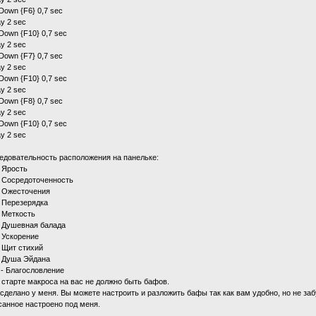
Down {F6} 0,7 sec
ay 2 sec
Down {F10} 0,7 sec
ay 2 sec
Down {F7} 0,7 sec
ay 2 sec
Down {F10} 0,7 sec
ay 2 sec
Down {F8} 0,7 sec
ay 2 sec
Down {F10} 0,7 sec
ay 2 sec
едовательность расположения на панельке:
- Ярость
- Сосредоточенность
- Ожесточения
- Перезерядка
- Меткость
- Душевная балада
- Ускорение
- Щит стихий
- Душа Эйдана
 - Благословление
 старте макроса на вас не должно быть бафов.
 сделано у меня. Вы можете настроить и разложить бафы так как вам удобно, но не з
санное настроено под меня.