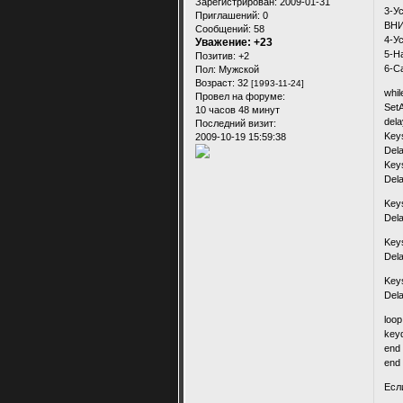
Зарегистрирован
: 2009-01-31
3-У
Приглашений:
0
ВНИ
Сообщений:
58
4-У
Уважение:
+23
5-Н
Позитив:
+2
6-С
Пол:
Мужской
Возраст:
32
[1993-11-24]
whil
Провел на форуме:
Set
10 часов 48 минут
dela
Последний визит:
Key
2009-10-19 15:59:38
Del
Key
Del
Key
Del
Key
Del
Key
Del
loop
key
end
end
Есл