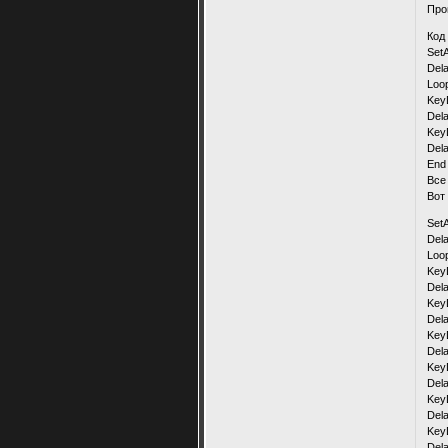
Про
Код 
Set
Del
Loo
Key
Del
Key
Del
End
Все
Вот
Set
Del
Loo
Key
Del
Key
Del
Key
Del
Key
Del
Key
Del
Key
Del