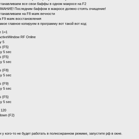
станавливаем все свои баффы в одном макросе на F2
МАНИЕ! Последним баффом в макросе должно стоять очищение!
станавливаем на F8 маяк вечности
а F9 маяк восстановления
амое главное копируем в программу вот такой вот код:
e 1=1
ActiveWindow RF Online
y 5
s {F5}
ay 5 sec
s {F5}
ay 5 sec
s {F8}
ay 5 sec
s {F9}
ay 5 sec
s {F5}
ay 5 sec
 120
down {F2}
и у кого-то не будет работать в полноэкранном режиме, запустите рф в окне.