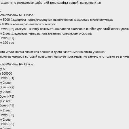
га для тупо одинаковых действий типо крафта вещей, патронов и т.п
:
ActiveWindow RF Online
ay 5000 //задержка перед очередных выполнением макроса в миллисекундах
p 1000 //сколько раз повторять макрос
Down {F6} //какую F кнопку нажимать на панели скиллов в ячейки для этой кнопки до
ay 2 sec //задержка перед использованием следующего скилла
Down {F7}
ay 190 sec
 кто играл магом знают как сложно и долго качать магию света ученика.
 пример макроса который позволяет легко ее прокачать, но замечу что только ее и ниче
ActiveWindow RF Online
ay 50
p 100000
Down {F1}
ay 2 sec
Down {F2}
ay 2 sec
Down {F3}
ay 2 sec
Down {F4}
ay 2 sec
Down {F5}
ay 2 sec
Down {F9}
ay 2 sec