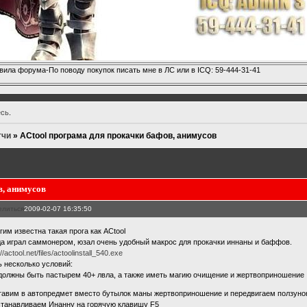
вила форума-По поводу покупок писать мне в ЛС или в ICQ: 59-444-31-41
есь
.
тчи
»
ACtool програма для прокачки бафов, анимусов
в, анимусов
елиться
2009-02-07 16:35:50
гим известна такая прога как ACtool
да играл саммонером, юзал очень удобный макрос для прокачки иннаны и баффов.
://actool.net/files/actoolinstall_540.exe
ь несколько условий:
должны быть пастырем 40+ лвла, а также иметь магию очищение и жертвоприношение
тавим в автопредмет вместо бутылок маны жертвоприношение и передвигаем ползунок
станавливаем Инанну на горячую клавишу F5