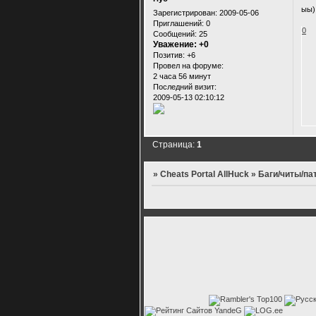
ыы)
Зарегистрирован
: 2009-05-06
Приглашений:
0
0
Сообщений:
25
Уважение:
+0
Позитив:
+6
Провел на форуме:
2 часа 56 минут
Последний визит:
2009-05-13 02:10:12
Страница:
1
»
Cheats Portal AllHuck
»
Баги/читы/па