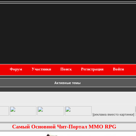
Форум
Участники
Поиск
Регистрация
Войти
Активные темы
[реклама вместо картинки]
Самый Основной Чит-Портал MMO RPG