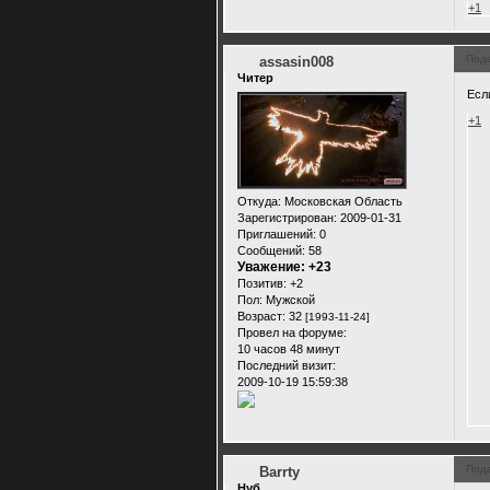
+1
Под
assasin008
Читер
Есл
+1
Откуда:
Московская Область
Зарегистрирован
: 2009-01-31
Приглашений:
0
Сообщений:
58
Уважение:
+23
Позитив:
+2
Пол:
Мужской
Возраст:
32
[1993-11-24]
Провел на форуме:
10 часов 48 минут
Последний визит:
2009-10-19 15:59:38
Под
Barrty
Нуб