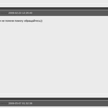
елиться
2009-02-23 12:26:40
и не понели помогу обращайтесь))
елиться
2009-05-07 01:32:38