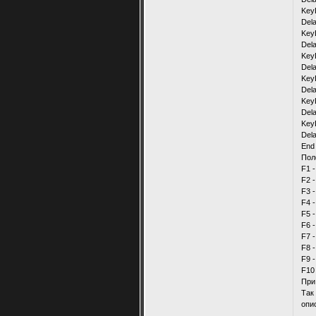
Key
Del
Key
Del
Key
Del
Key
Del
Key
Del
Key
Del
End
Пол
F1 
F2 
F3 
F4 
F5 
F6 
F7 
F8 
F9 
F10
При
Так
опи